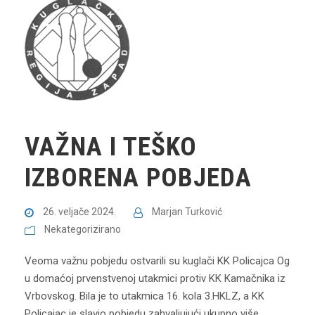
VAŽNA I TEŠKO
IZBORENA POBJEDA
26. veljače 2024.
Marjan Turković
Nekategorizirano
Veoma važnu pobjedu ostvarili su kuglači KK Policajca Og
u domaćoj prvenstvenoj utakmici protiv KK Kamačnika iz
Vrbovskog. Bila je to utakmica 16. kola 3.HKLZ, a KK
Policajac je slavio pobjedu zahvaljujući ukupno više