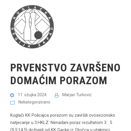
PRVENSTVO ZAVRŠENO
DOMAĆIM PORAZOM
11. ožujka 2024.
Marjan Turković
Nekategorizirano
Kuglači KK Policajca porazom su završili ovosezonsko
natjecanje u 3.HKLZ. Nenadani poraz rezultatom 3 : 5
(9,5:14,5) doživjeli od KK Gacke iz Otočca u utakmici