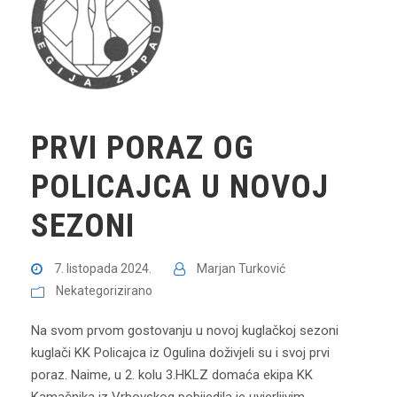
PRVI PORAZ OG
POLICAJCA U NOVOJ
SEZONI
7. listopada 2024.
Marjan Turković
Nekategorizirano
Na svom prvom gostovanju u novoj kuglačkoj sezoni
kuglači KK Policajca iz Ogulina doživjeli su i svoj prvi
poraz. Naime, u 2. kolu 3.HKLZ domaća ekipa KK
Kamačnika iz Vrbovskog pobijedila je uvjerljivim