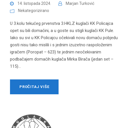
14. listopada 2024.
Marjan Turković
Nekategorizirano
U 3.kolu tekućeg prvenstva 3.HKLZ kuglači KK Policajca
opet su bili domaćini, a u goste su stigli kuglači KK Pule.
Iako su svi u KK Policajcu očekivali novu domaću pobjedu
gosti nisu tako mislili i s jednim izuzetno raspoloženim
igračem (Poropat – 623) te jednim neočekivanim
podbačajem domaćih kuglača Mirka Birača (jedan set –
115)...
PROČITAJ VIŠE