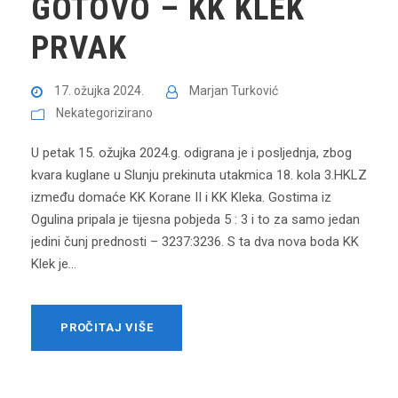
GOTOVO – KK KLEK
PRVAK
17. ožujka 2024.
Marjan Turković
Nekategorizirano
U petak 15. ožujka 2024.g. odigrana je i posljednja, zbog
kvara kuglane u Slunju prekinuta utakmica 18. kola 3.HKLZ
između domaće KK Korane II i KK Kleka. Gostima iz
Ogulina pripala je tijesna pobjeda 5 : 3 i to za samo jedan
jedini čunj prednosti – 3237:3236. S ta dva nova boda KK
Klek je...
PROČITAJ VIŠE