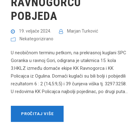
RAVNOGORCU
POBJEDA
19. veljače 2024.
Marjan Turković
Nekategorizirano
U neobičnom terminu petkom, na prekrasnoj kuglani SPC
Goranka u ravnoj Gori, odigrana je utakmica 15. kola
3.HKLZ između domaće ekipe KK Ravnogorca i KK
Policajca iz Ogulina. Domaći kuglači su bili bolji i pobijedili
rezultatom 6 : 2 (14,5:9,5) i 39 čunjeva viška tj. 3297:3258.
U redovima KK Policajca najbolji pojedinac, po drugi puta...
PROČITAJ VIŠE