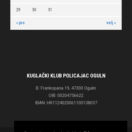
29
30
31
« pro
velj »
KUGLAČKI KLUB POLICAJAC OGULN
B. Frankopana 19, 47300 Ogulin
OIB: 00204756622
IBAN: HR1124020061100138037