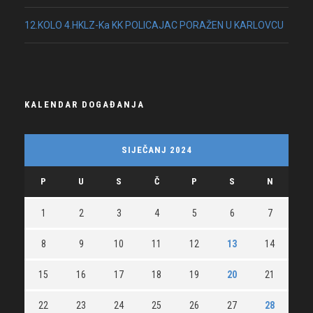
12.KOLO 4.HKLZ-Ka KK POLICAJAC PORAŽEN U KARLOVCU
KALENDAR DOGAĐANJA
SIJEČANJ 2024
P
U
S
Č
P
S
N
1
2
3
4
5
6
7
8
9
10
11
12
13
14
15
16
17
18
19
20
21
22
23
24
25
26
27
28