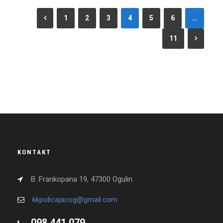
1
2
3
4
5
6
…
11
KONTAKT
B. Frankopana 19, 47300 Ogulin
kkpolicajacog@gmail.com
098 441 079