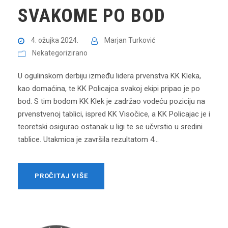
SVAKOME PO BOD
4. ožujka 2024.
Marjan Turković
Nekategorizirano
U ogulinskom derbiju između lidera prvenstva KK Kleka,
kao domaćina, te KK Policajca svakoj ekipi pripao je po
bod. S tim bodom KK Klek je zadržao vodeću poziciju na
prvenstvenoj tablici, ispred KK Visočice, a KK Policajac je i
teoretski osigurao ostanak u ligi te se učvrstio u sredini
tablice. Utakmica je završila rezultatom 4...
PROČITAJ VIŠE