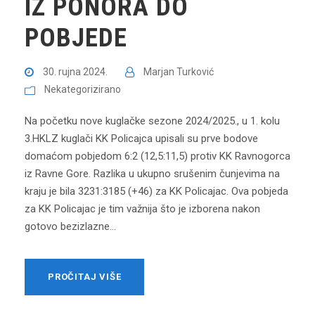
IZ PONORA DO
POBJEDE
30. rujna 2024.
Marjan Turković
Nekategorizirano
Na početku nove kuglačke sezone 2024/2025., u 1. kolu
3.HKLZ kuglači KK Policajca upisali su prve bodove
domaćom pobjedom 6:2 (12,5:11,5) protiv KK Ravnogorca
iz Ravne Gore. Razlika u ukupno srušenim čunjevima na
kraju je bila 3231:3185 (+46) za KK Policajac. Ova pobjeda
za KK Policajac je tim važnija što je izborena nakon
gotovo bezizlazne...
PROČITAJ VIŠE