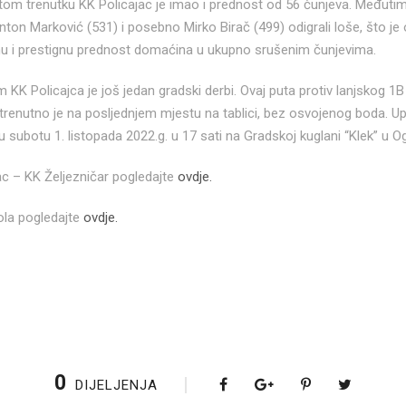
tom trenutku KK Policajac je imao i prednost od 56 čunjeva. Međutim
 Anton Marković (531) i posebno Mirko Birač (499) odigrali loše, što 
gnu i prestignu prednost domaćina u ukupno srušenim čunjevima.
 KK Policajca je još jedan gradski derbi. Ovaj puta protiv lanjskog 1B l
a i trenutno je na posljednjem mjestu na tablici, bez osvojenog boda. U
 subotu 1. listopada 2022.g. u 17 sati na Gradskoj kuglani “Klek” u Og
ac – KK Željezničar pogledajte
ovdje.
kola pogledajte
ovdje.
0
DIJELJENJA