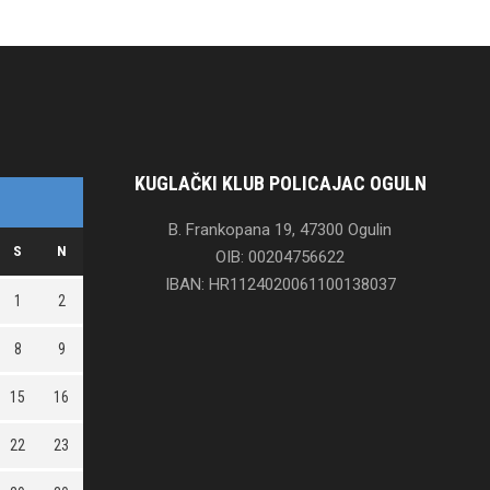
KUGLAČKI KLUB POLICAJAC OGULN
B. Frankopana 19, 47300 Ogulin
S
N
OIB: 00204756622
IBAN: HR1124020061100138037
1
2
8
9
15
16
22
23