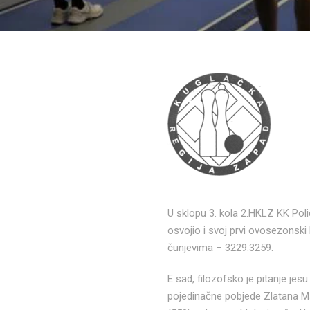
U sklopu 3. kola 2.HKLZ KK Poli
osvojio i svoj prvi ovosezonski
čunjevima – 3229:3259.
E sad, filozofsko je pitanje jesu
pojedinačne pobjede Zlatana Ma