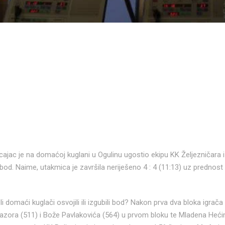
cajac je na domaćoj kuglani u Ogulinu ugostio ekipu KK Željezničara i
 bod. Naime, utakmica je završila neriješeno 4 : 4 (11:13) uz prednos
 li domaći kuglači osvojili ili izgubili bod? Nakon prva dva bloka igrač
zora (511) i Bože Pavlakovića (564) u prvom bloku te Mladena Hećim