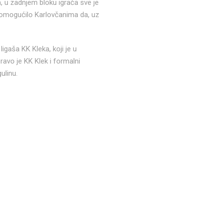
, u zadnjem bloku igrača sve je
je omogućilo Karlovčanima da, uz
igaša KK Kleka, koji je u
pravo je KK Klek i formalni
ulinu.