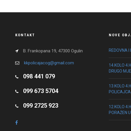
KONTAKT
NOVE OBJ
REDOVNA I 
B. Frankopana 19, 47300 Ogulin
kkpolicajacog@gmail.com
14.KOLO 4.
DRUGO MJ
098 441 079
13.KOLO 4.
099 673 5704
POLICAJCA
099 2725 923
12.KOLO 4.
PORAŽEN U