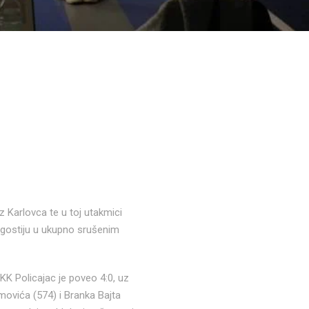
z Karlovca te u toj utakmici
t gostiju u ukupno srušenim
a KK Policajac je poveo 4:0, uz
ovića (574) i Branka Bajta