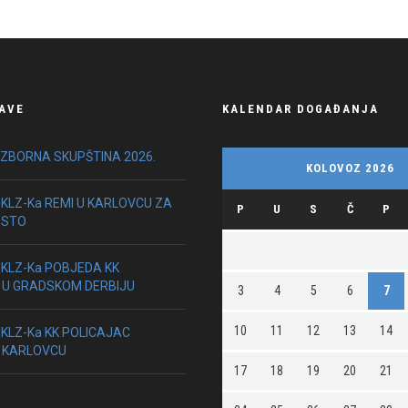
AVE
KALENDAR DOGAĐANJA
IZBORNA SKUPŠTINA 2026.
KOLOVOZ 2026
HKLZ-Ka REMI U KARLOVCU ZA
P
U
S
Č
P
ESTO
HKLZ-Ka POBJEDA KK
 U GRADSKOM DERBIJU
3
4
5
6
7
10
11
12
13
14
HKLZ-Ka KK POLICAJAC
 KARLOVCU
17
18
19
20
21