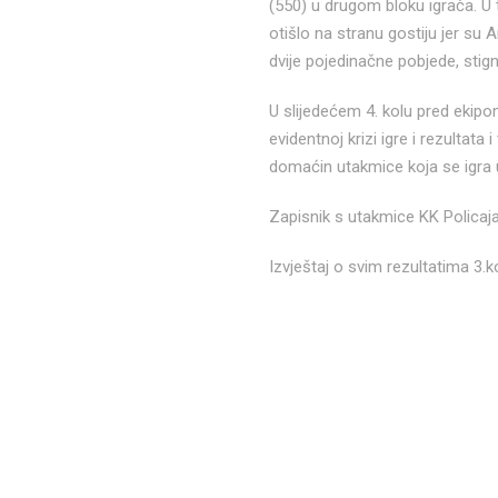
(550) u drugom bloku igrača. U 
otišlo na stranu gostiju jer su
dvije pojedinačne pobjede, sti
U slijedećem 4. kolu pred ekipom
evidentnoj krizi igre i rezultat
domaćin utakmice koja se igra u
Zapisnik s utakmice KK Policaj
Izvještaj o svim rezultatima 3.