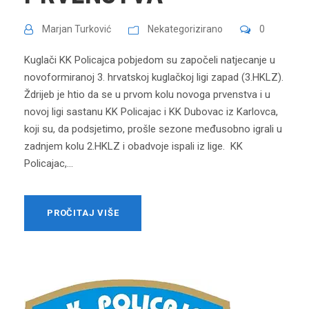
Marjan Turković
Nekategorizirano
0
Kuglači KK Policajca pobjedom su započeli natjecanje u
novoformiranoj 3. hrvatskoj kuglačkoj ligi zapad (3.HKLZ).
Ždrijeb je htio da se u prvom kolu novoga prvenstva i u
novoj ligi sastanu KK Policajac i KK Dubovac iz Karlovca,
koji su, da podsjetimo, prošle sezone međusobno igrali u
zadnjem kolu 2.HKLZ i obadvoje ispali iz lige. KK
Policajac,...
PROČITAJ VIŠE