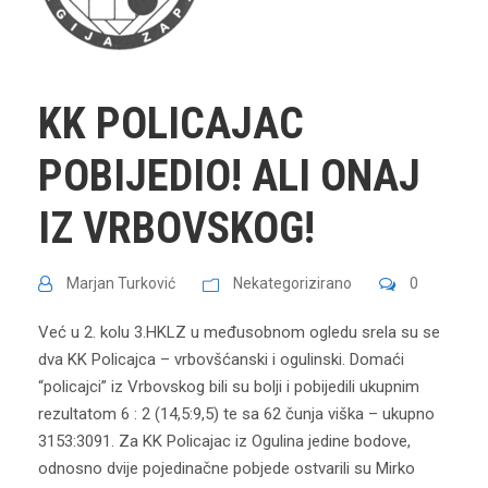
KK POLICAJAC
POBIJEDIO! ALI ONAJ
IZ VRBOVSKOG!
Marjan Turković
Nekategorizirano
0
Već u 2. kolu 3.HKLZ u međusobnom ogledu srela su se
dva KK Policajca – vrbovšćanski i ogulinski. Domaći
“policajci” iz Vrbovskog bili su bolji i pobijedili ukupnim
rezultatom 6 : 2 (14,5:9,5) te sa 62 čunja viška – ukupno
3153:3091. Za KK Policajac iz Ogulina jedine bodove,
odnosno dvije pojedinačne pobjede ostvarili su Mirko