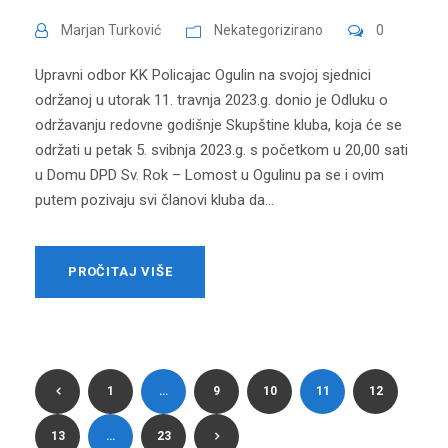
Marjan Turković
Nekategorizirano
0
Upravni odbor KK Policajac Ogulin na svojoj sjednici
održanoj u utorak 11. travnja 2023.g. donio je Odluku o
održavanju redovne godišnje Skupštine kluba, koja će se
održati u petak 5. svibnja 2023.g. s početkom u 20,00 sati
u Domu DPD Sv. Rok – Lomost u Ogulinu pa se i ovim
putem pozivaju svi članovi kluba da...
PROČITAJ VIŠE
1
…
9
10
11
12
13
…
23