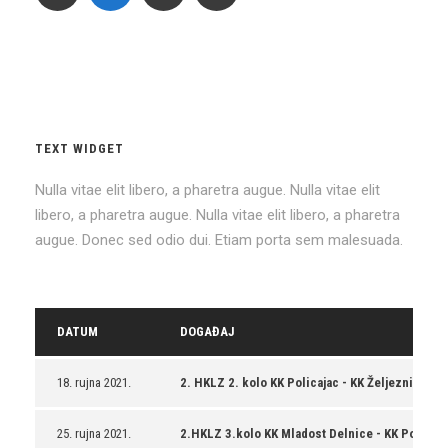
TEXT WIDGET
Nulla vitae elit libero, a pharetra augue. Nulla vitae elit
libero, a pharetra augue. Nulla vitae elit libero, a pharetra
augue. Donec sed odio dui. Etiam porta sem malesuada.
DATUM
DOGAĐAJ
18. rujna 2021.
2. HKLZ 2. kolo KK Policajac - KK Željezničar Ka
25. rujna 2021.
2.HKLZ 3.kolo KK Mladost Delnice - KK Policaja