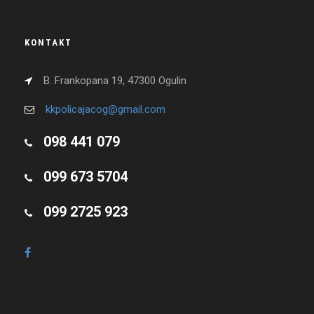
KONTAKT
B. Frankopana 19, 47300 Ogulin
kkpolicajacog@gmail.com
098 441 079
099 673 5704
099 2725 923