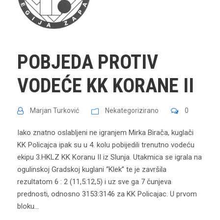
POBJEDA PROTIV
VODEĆE KK KORANE II
Marjan Turković
Nekategorizirano
0
Iako znatno oslabljeni ne igranjem Mirka Birača, kuglači
KK Policajca ipak su u 4. kolu pobijedili trenutno vodeću
ekipu 3.HKLZ KK Koranu II iz Slunja. Utakmica se igrala na
ogulinskoj Gradskoj kuglani “Klek” te je završila
rezultatom 6 : 2 (11,5:12,5) i uz sve ga 7 čunjeva
prednosti, odnosno 3153:3146 za KK Policajac. U prvom
bloku...