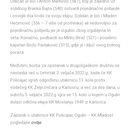
Odličan je bio i Anton Marković (587), koji je zajedno uz
solidnog Branka Bajta (540) ostvarili pojedinačne pobjede
i osvojili dva boda za svoju ekipu. Solidan je bio i Mladen
Hećimović (556 – 7 više od protivnika) ali nedovoljno za
pojedinačnu pobjedu jer je izgubio zbog izgubljena tri
seta. Konačno, podbacili su Mirko Birač (521) i posebno
kapetan Božo Pavlaković (515), gdje je i ključ ovog bolnog
poraza.
Međutim, borba za opstanak u drugoligaškom društvu se
nastavlja već u četvrtak 3. veljače 2022.g., kada će KK
Policajac igrati odgođenu utakmicu 13. kola protiv
vodećeg KK Željezničara u Karlovcu, a već za dva dana, u
subotu 5. veljače 2022.g. igra se 15. kolo u kojem u Ogulin
dolazi odlična ekipa KK Mostanja 1949 iz Karlovca.
Zapisnik s utakmice KK Policajac Ogulin – KK Mladost
pogledajte
ovdje
.