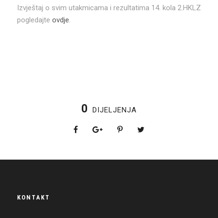
Izvještaj o svim utakmicama i rezultatima 14. kola 2.HKLZ
pogledajte
ovdje
.
0
DIJELJENJA
KONTAKT