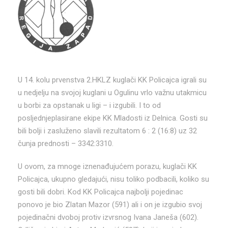
U 14. kolu prvenstva 2.HKLZ kuglači KK Policajca igrali su
u nedjelju na svojoj kuglani u Ogulinu vrlo važnu utakmicu
u borbi za opstanak u ligi – i izgubili. I to od
posljednjeplasirane ekipe KK Mladosti iz Delnica. Gosti su
bili bolji i zasluženo slavili rezultatom 6 : 2 (16:8) uz 32
čunja prednosti – 3342:3310.
U ovom, za mnoge iznenađujućem porazu, kuglači KK
Policajca, ukupno gledajući, nisu toliko podbacili, koliko su
gosti bili dobri. Kod KK Policajca najbolji pojedinac
ponovo je bio Zlatan Mazor (591) ali i on je izgubio svoj
pojedinačni dvoboj protiv izvrsnog Ivana Janeša (602).