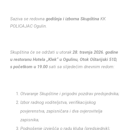
Saziva se redovna
godišnja i izborna Skupština
KK
POLICAJAC Ogulin.
Skupština će se održati u utorak
28. travnja 2026. godine
u restoranu Hotela „Klek“ u Ogulinu, Otok Oštarijski 51D,
s početkom u 19.00
sati sa slijedećim dnevnim redom:
Otvaranje Skupštine i prigodni pozdrav predsjednika;
Izbor radnog voditeljstva, verifikacijskog
povjerenstva, zapisničara i dva ovjerovitelja
zapisnika;
Podnošenje izvješća o radu kluba (predsjednik);