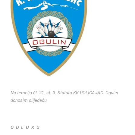
Na temelju čl. 21. st. 3. Statuta KK POLICAJAC Ogulin
donosim slijedeću
O D L U K U