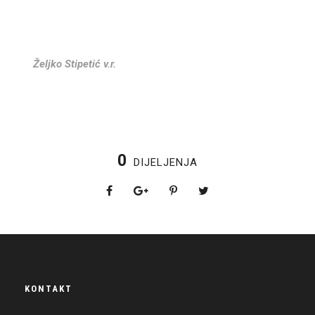
Željko Stipetić v.r.
0
DIJELJENJA
KONTAKT