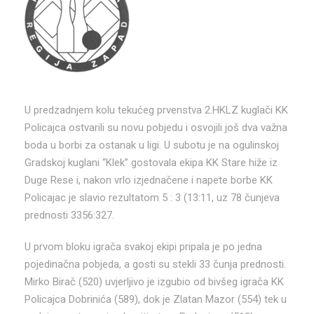
U predzadnjem kolu tekućeg prvenstva 2.HKLZ kuglači KK
Policajca ostvarili su novu pobjedu i osvojili još dva važna
boda u borbi za ostanak u ligi. U subotu je na ogulinskoj
Gradskoj kuglani “Klek” gostovala ekipa KK Stare hiže iz
Duge Rese i, nakon vrlo izjednačene i napete borbe KK
Policajac je slavio rezultatom 5 : 3 (13:11, uz 78 čunjeva
prednosti 3356:327.
U prvom bloku igrača svakoj ekipi pripala je po jedna
pojedinačna pobjeda, a gosti su stekli 33 čunja prednosti.
Mirko Birač (520) uvjerljivo je izgubio od bivšeg igrača KK
Policajca Dobrinića (589), dok je Zlatan Mazor (554) tek u