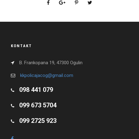
KONTAKT
B. Frankopana 19, 47300 Ogulin
kkpolicajacog@gmail.com
098 441 079
099 673 5704
099 2725 923