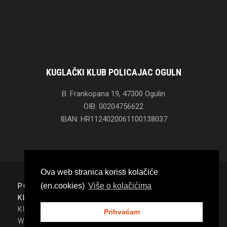
KUGLAČKI KLUB POLICAJAC OGULN
B. Frankopana 19, 47300 Ogulin
OIB: 00204756622
IBAN: HR1124020061100138037
Ova web stranica koristi kolačiće
(en.cookies)
Više o kolačićima
POČETNA
O
KLUBU
GALERIJA
KONTAKT
KUGLAČKI KLUB "POLICAJAC" OGULIN, 2020.
Prihvaćam
WEB IZRADA:
PROGRAMSKI SUSTAVI