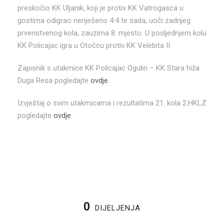
preskočio KK Uljanik, koji je protiv KK Vatrogasca u
gostima odigrao neriješeno 4:4 te sada, uoči zadnjeg
prvenstvenog kola, zauzima 8. mjesto. U posljednjem kolu
KK Policajac igra u Otočcu protiv KK Velebita II.
Zapisnik s utakmice KK Policajac Ogulin – KK Stara hiža
Duga Resa pogledajte
ovdje
.
Izvještaj o svim utakmicama i rezultatima 21. kola 2.HKLZ
pogledajte
ovdje
.
0
DIJELJENJA