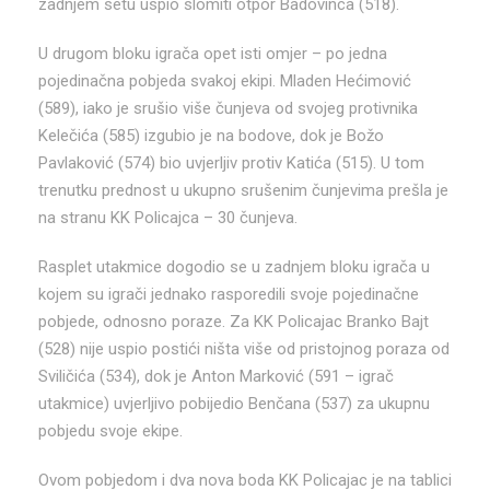
zadnjem setu uspio slomiti otpor Badovinca (518).
U drugom bloku igrača opet isti omjer – po jedna
pojedinačna pobjeda svakoj ekipi. Mladen Hećimović
(589), iako je srušio više čunjeva od svojeg protivnika
Kelečića (585) izgubio je na bodove, dok je Božo
Pavlaković (574) bio uvjerljiv protiv Katića (515). U tom
trenutku prednost u ukupno srušenim čunjevima prešla je
na stranu KK Policajca – 30 čunjeva.
Rasplet utakmice dogodio se u zadnjem bloku igrača u
kojem su igrači jednako rasporedili svoje pojedinačne
pobjede, odnosno poraze. Za KK Policajac Branko Bajt
(528) nije uspio postići ništa više od pristojnog poraza od
Sviličića (534), dok je Anton Marković (591 – igrač
utakmice) uvjerljivo pobijedio Benčana (537) za ukupnu
pobjedu svoje ekipe.
Ovom pobjedom i dva nova boda KK Policajac je na tablici