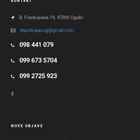
KONTAKT
B. Frankopana 19, 47300 Ogulin
kkpolicajacog@gmail.com
098 441 079
099 673 5704
099 2725 923
NOVE OBJAVE