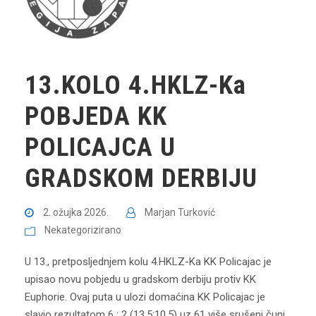
13.KOLO 4.HKLZ-Ka
POBJEDA KK
POLICAJCA U
GRADSKOM DERBIJU
2. ožujka 2026.
Marjan Turković
Nekategorizirano
U 13., pretposljednjem kolu 4.HKLZ-Ka KK Policajac je
upisao novu pobjedu u gradskom derbiju protiv KK
Euphorie. Ovaj puta u ulozi domaćina KK Policajac je
slavio rezultatom 6 : 2 (13,5:10,5) uz 61 više srušeni čunj