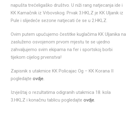
napušta trećeligaško društvo. U niži rang natjecanja ide i
KK Kamačnik iz Vrbovskog. Prvak 3.HKLZ je KK Uljanik iz
Pule i slijedeće sezone natjecati će se u 2.HKLZ.
Ovim putem upućujemo čestitke kuglačima KK Uljanika na
zasluženo osvojenom prvom mjestu te se ujedno
zahvaljujemo svim ekipama na fer i sportskoj borbi
tijekom cijelog prvenstva!
Zapisnik s utakmice KK Policajac Og – KK Korana II
pogledajte
ovdje.
Izvještaj o rezultatima odigranih utakmica 18. kola
3.HKLZ i konačnu tablicu pogledajte
ovdje.