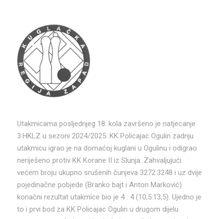
Utakmicama posljednjeg 18. kola završeno je natjecanje
3.HKLZ u sezoni 2024/2025. KK Policajac Ogulin zadnju
utakmicu igrao je na domaćoj kuglani u Ogulinu i odigrao
neriješeno protiv KK Korane II iz Slunja. Zahvaljujući
većem broju ukupno srušenih čunjeva 3272:3248 i uz dvije
pojedinačne pobjede (Branko bajt i Anton Marković)
konačni rezultat utakmice bio je 4 : 4 (10,5:13,5). Ujedno je
to i prvi bod za KK Policajac Ogulin u drugom dijelu