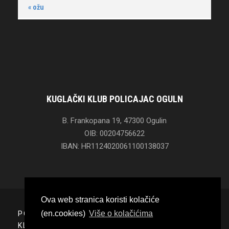
« ožu
KUGLAČKI KLUB POLICAJAC OGULN
B. Frankopana 19, 47300 Ogulin
OIB: 00204756622
IBAN: HR1124020061100138037
Ova web stranica koristi kolačiće
(en.cookies)
Više o kolačićima
POČETNA
O
KLUBU
GALERIJA
KONTAKT