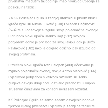
prvenstva, međutim taj bod nije imao nikakvog utjecaja za
poziciju na tablici.
Za KK Policajac Ogulin u zadnjoj utakmici u prvom bloku
igrača igrali su Nikola Luketić (538) i Mladen Hećimović
(574) te su obadvojica izgubili svoje pojedinačne dvoboje.
U drugom bloku igrača Branko Bajt (532) svojom
pobjedom donio je prvi bod za svoju ekipu, dok je Božo
Pavlaković (582) iako je odigrao odlično ipak izgubio od
svojeg protivnika.
U trećem bloku igrača Ivan Salopek (480) očekivano je
izgubio pojedinačni dvoboj, dok je Anton Marković (566)
uvjerljivom pobjedom s velikom razlikom srušenih
čunjeva osvojio drugi bod i ostvario prednost u ukupno
srušenim čunjevima za konačni neriješeni rezultat.
KK Policajac Ogulin sa samo sedam osvojenih bodova
tijekom cijelog prvenstva uvjerljivo je zadnji na tablici te