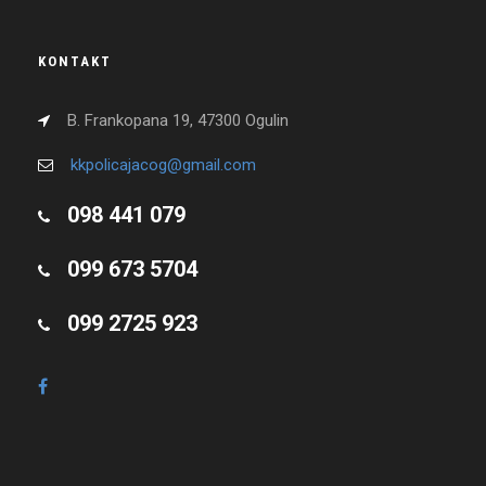
KONTAKT
B. Frankopana 19, 47300 Ogulin
kkpolicajacog@gmail.com
098 441 079
099 673 5704
099 2725 923