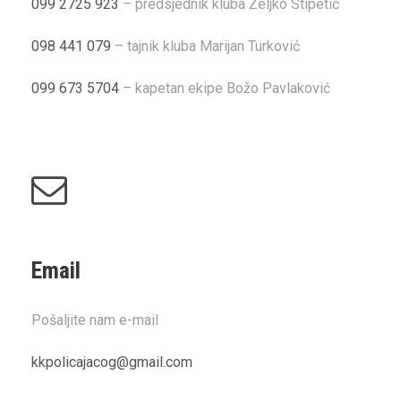
099 2725 923
– predsjednik kluba Željko Stipetić
098 441 079
– tajnik kluba Marijan Turković
099 673 5704
– kapetan ekipe Božo Pavlaković
Email
Pošaljite nam e-mail
kkpolicajacog@gmail.com