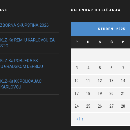
AVE
KALENDAR DOGAĐANJA
IZBORNA SKUPŠTINA 2026.
STUDENI 2025
HKLZ-Ka REMI U KARLOVCU ZA
P
U
S
Č
P
ESTO
HKLZ-Ka POBJEDA KK
 U GRADSKOM DERBIJU
3
4
5
6
7
10
11
12
13
14
HKLZ-Ka KK POLICAJAC
 KARLOVCU
17
18
19
20
21
24
25
26
27
28
« lis