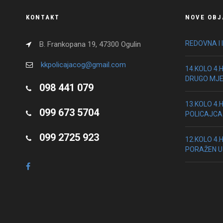
KONTAKT
NOVE OBJ
REDOVNA I 
B. Frankopana 19, 47300 Ogulin
kkpolicajacog@gmail.com
14.KOLO 4.
DRUGO MJ
098 441 079
13.KOLO 4.
099 673 5704
POLICAJCA
099 2725 923
12.KOLO 4.
PORAŽEN U