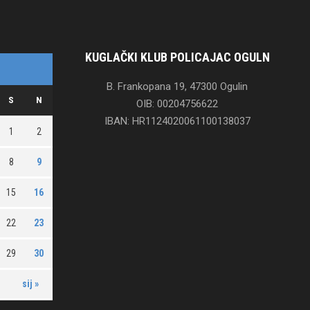
KUGLAČKI KLUB POLICAJAC OGULN
B. Frankopana 19, 47300 Ogulin
S
N
OIB: 00204756622
IBAN: HR1124020061100138037
1
2
8
9
15
16
22
23
29
30
sij »