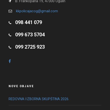
B. Frankopana 19, 47300 Ogulin
kkpolicajacog@gmail.com
098 441 079
099 673 5704
099 2725 923
NOVE OBJAVE
REDOVNA I IZBORNA SKUPŠTINA 2026.