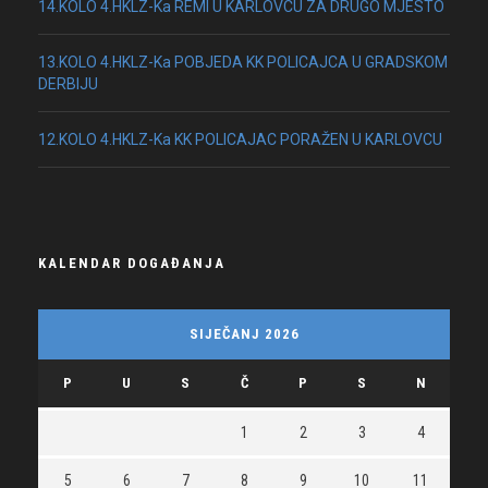
14.KOLO 4.HKLZ-Ka REMI U KARLOVCU ZA DRUGO MJESTO
13.KOLO 4.HKLZ-Ka POBJEDA KK POLICAJCA U GRADSKOM
DERBIJU
12.KOLO 4.HKLZ-Ka KK POLICAJAC PORAŽEN U KARLOVCU
KALENDAR DOGAĐANJA
SIJEČANJ 2026
P
U
S
Č
P
S
N
1
2
3
4
5
6
7
8
9
10
11