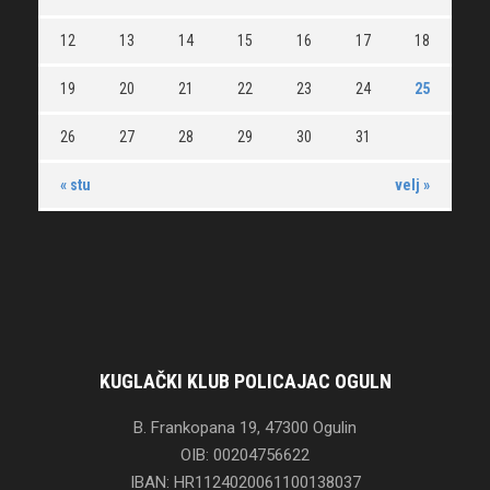
12
13
14
15
16
17
18
19
20
21
22
23
24
25
26
27
28
29
30
31
« stu
velj »
KUGLAČKI KLUB POLICAJAC OGULN
B. Frankopana 19, 47300 Ogulin
OIB: 00204756622
IBAN: HR1124020061100138037