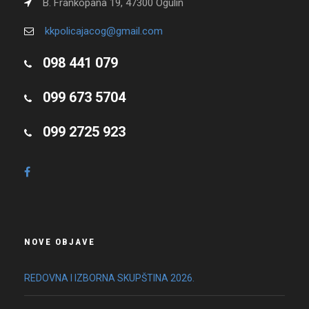
B. Frankopana 19, 47300 Ogulin
kkpolicajacog@gmail.com
098 441 079
099 673 5704
099 2725 923
NOVE OBJAVE
REDOVNA I IZBORNA SKUPŠTINA 2026.