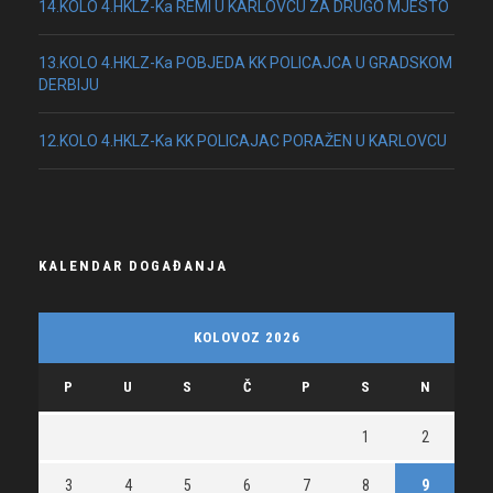
14.KOLO 4.HKLZ-Ka REMI U KARLOVCU ZA DRUGO MJESTO
13.KOLO 4.HKLZ-Ka POBJEDA KK POLICAJCA U GRADSKOM
DERBIJU
12.KOLO 4.HKLZ-Ka KK POLICAJAC PORAŽEN U KARLOVCU
KALENDAR DOGAĐANJA
KOLOVOZ 2026
P
U
S
Č
P
S
N
1
2
3
4
5
6
7
8
9