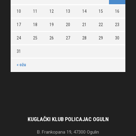
10
11
12
13
14
15
16
17
18
19
20
21
22
23
24
25
26
27
28
29
30
31
« ožu
KUGLAČKI KLUB POLICAJAC OGULN
B. Frankopana 19, 47300 Ogulin