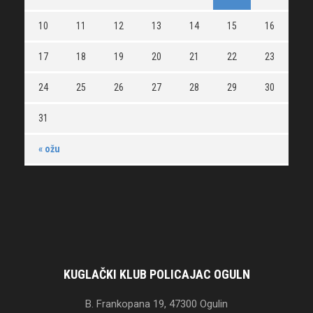
10
11
12
13
14
15
16
17
18
19
20
21
22
23
24
25
26
27
28
29
30
31
« ožu
KUGLAČKI KLUB POLICAJAC OGULN
B. Frankopana 19, 47300 Ogulin