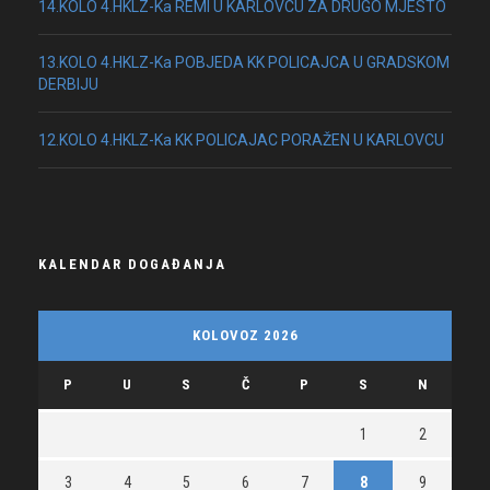
14.KOLO 4.HKLZ-Ka REMI U KARLOVCU ZA DRUGO MJESTO
13.KOLO 4.HKLZ-Ka POBJEDA KK POLICAJCA U GRADSKOM
DERBIJU
12.KOLO 4.HKLZ-Ka KK POLICAJAC PORAŽEN U KARLOVCU
KALENDAR DOGAĐANJA
KOLOVOZ 2026
P
U
S
Č
P
S
N
1
2
3
4
5
6
7
8
9