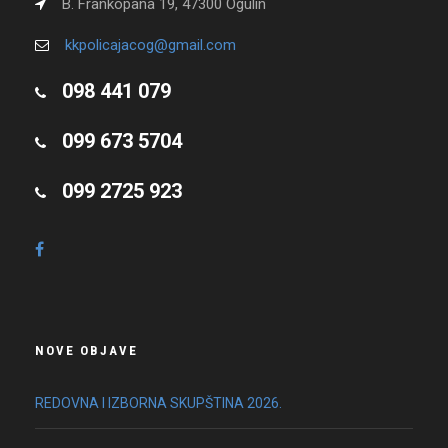
B. Frankopana 19, 47300 Ogulin
kkpolicajacog@gmail.com
098 441 079
099 673 5704
099 2725 923
NOVE OBJAVE
REDOVNA I IZBORNA SKUPŠTINA 2026.