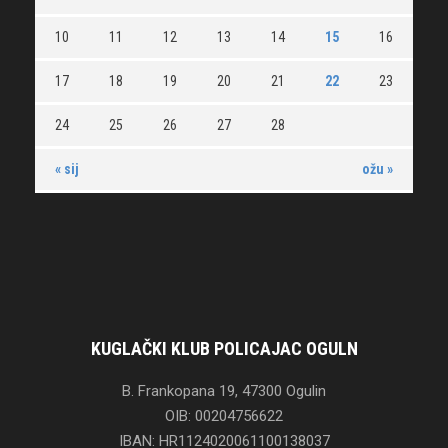
10
11
12
13
14
15
16
17
18
19
20
21
22
23
24
25
26
27
28
« sij
ožu »
KUGLAČKI KLUB POLICAJAC OGULN
B. Frankopana 19, 47300 Ogulin
OIB: 00204756622
IBAN: HR1124020061100138037