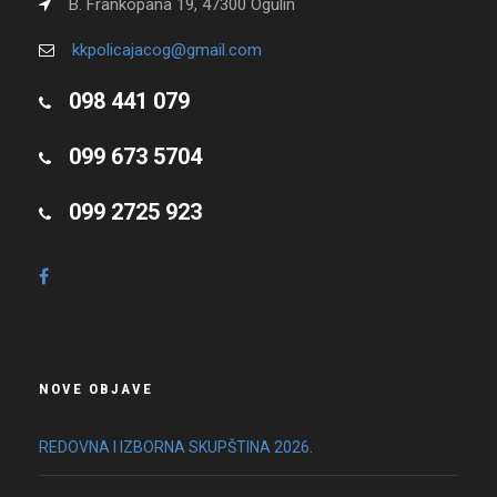
B. Frankopana 19, 47300 Ogulin
kkpolicajacog@gmail.com
098 441 079
099 673 5704
099 2725 923
NOVE OBJAVE
REDOVNA I IZBORNA SKUPŠTINA 2026.