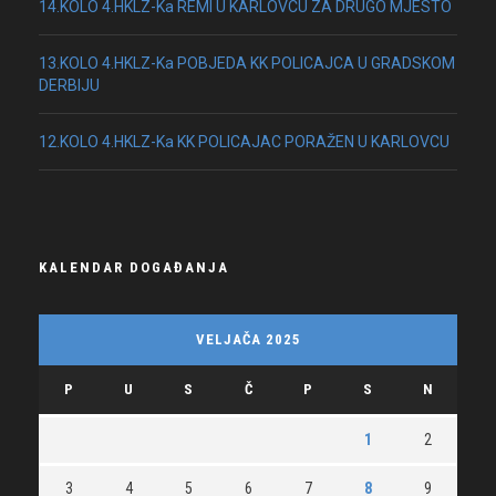
14.KOLO 4.HKLZ-Ka REMI U KARLOVCU ZA DRUGO MJESTO
13.KOLO 4.HKLZ-Ka POBJEDA KK POLICAJCA U GRADSKOM
DERBIJU
12.KOLO 4.HKLZ-Ka KK POLICAJAC PORAŽEN U KARLOVCU
KALENDAR DOGAĐANJA
VELJAČA 2025
P
U
S
Č
P
S
N
1
2
3
4
5
6
7
8
9