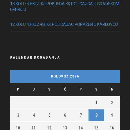
13.KOLO 4.HKLZ-Ka POBJEDA KK POLICAJCA U GRADSKOM
DERBIJU
12.KOLO 4.HKLZ-Ka KK POLICAJAC PORAŽEN U KARLOVCU
KALENDAR DOGAĐANJA
KOLOVOZ 2026
P
U
S
Č
P
S
N
1
2
3
4
5
6
7
8
9
10
11
12
13
14
15
16