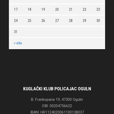
17
18
19
20
21
22
23
24
25
26
27
28
29
30
31
« ožu
KUGLAČKI KLUB POLICAJAC OGULN
B. Frankopana 19, 47300 Ogulin
OIB: 00204756622
IBAN: HR1124020061100138037