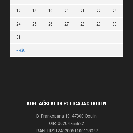
17
18
19
20
21
22
23
24
25
26
27
28
29
30
31
« ožu
KUGLAČKI KLUB POLICAJAC OGULN
B. Frankopana 19, 47300 Ogulin
OIB: 00204756622
IBAN: HR1124020061100138037