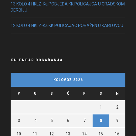
13.KOLO 4.HKLZ-Ka POBJEDA KK POLICAJCA U GRADSKOM
DERBIJU
12.KOLO 4.HKLZ-Ka KK POLICAJAC PORAŽEN U KARLOVCU
KALENDAR DOGAĐANJA
KOLOVOZ 2026
P
U
S
Č
P
S
N
1
2
3
4
5
6
7
8
9
10
11
12
13
14
15
16