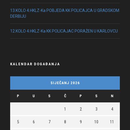
13.KOLO 4.HKLZ-Ka POBJEDA KK POLICAJCA U GRADSKOM
DERBIJU
12.KOLO 4.HKLZ-Ka KK POLICAJAC PORAŽEN U KARLOVCU
KALENDAR DOGAĐANJA
SIJEČANJ 2026
P
U
S
Č
P
S
N
1
2
3
4
5
6
7
8
9
10
11