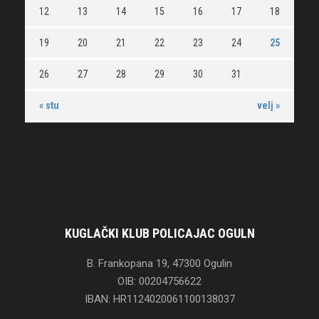
12
13
14
15
16
17
18
19
20
21
22
23
24
25
26
27
28
29
30
31
« stu
velj »
KUGLAČKI KLUB POLICAJAC OGULN
B. Frankopana 19, 47300 Ogulin
OIB: 00204756622
IBAN: HR1124020061100138037