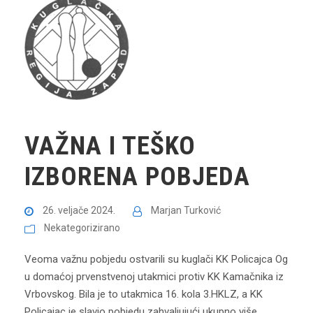
VAŽNA I TEŠKO
IZBORENA POBJEDA
26. veljače 2024.
Marjan Turković
Nekategorizirano
Veoma važnu pobjedu ostvarili su kuglači KK Policajca Og
u domaćoj prvenstvenoj utakmici protiv KK Kamačnika iz
Vrbovskog. Bila je to utakmica 16. kola 3.HKLZ, a KK
Policajac je slavio pobjedu zahvaljujući ukupno više