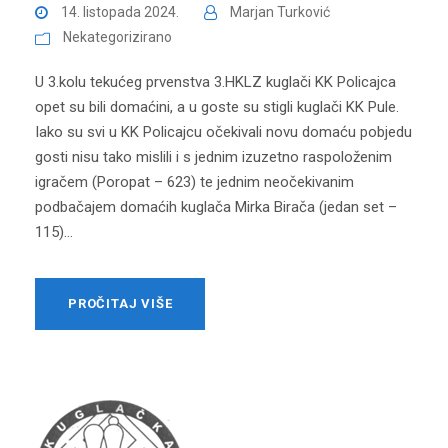
14. listopada 2024.
Marjan Turković
Nekategorizirano
U 3.kolu tekućeg prvenstva 3.HKLZ kuglači KK Policajca
opet su bili domaćini, a u goste su stigli kuglači KK Pule.
Iako su svi u KK Policajcu očekivali novu domaću pobjedu
gosti nisu tako mislili i s jednim izuzetno raspoloženim
igračem (Poropat – 623) te jednim neočekivanim
podbačajem domaćih kuglača Mirka Birača (jedan set –
115)...
PROČITAJ VIŠE