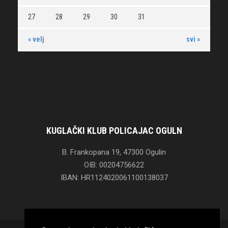
27
28
29
30
31
« velj
svi »
KUGLAČKI KLUB POLICAJAC OGULN
B. Frankopana 19, 47300 Ogulin
OIB: 00204756622
IBAN: HR1124020061100138037