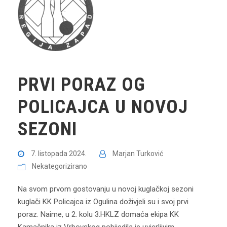
PRVI PORAZ OG
POLICAJCA U NOVOJ
SEZONI
7. listopada 2024.
Marjan Turković
Nekategorizirano
Na svom prvom gostovanju u novoj kuglačkoj sezoni
kuglači KK Policajca iz Ogulina doživjeli su i svoj prvi
poraz. Naime, u 2. kolu 3.HKLZ domaća ekipa KK
Kamačnika iz Vrbovskog pobijedila je uvjerljivim