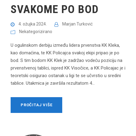
SVAKOME PO BOD
4. ožujka 2024.
Marjan Turković
Nekategorizirano
U ogulinskom derbiju između lidera prvenstva KK Kleka,
kao domaćina, te KK Policajca svakoj ekipi pripao je po
bod. S tim bodom KK Klek je zadržao vodeću poziciju na
prvenstvenoj tablici, ispred KK Visočice, a KK Policajac je i
teoretski osigurao ostanak u ligi te se učvrstio u sredini
tablice. Utakmica je završila rezultatom 4...
PROČITAJ VIŠE