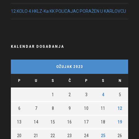
12.KOLO 4.HKLZ-Ka KK POLICAJAC PORAŽEN U KARLOVCU
KALENDAR DOGAĐANJA
OŽUJAK 2023
P
U
S
Č
P
S
N
1
2
3
4
5
6
7
8
9
10
11
12
13
14
15
16
17
18
19
20
21
22
23
24
25
26