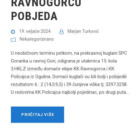
RAVNOGORCU
POBJEDA
19. veljače 2024.
Marjan Turković
Nekategorizirano
U neobičnom terminu petkom, na prekrasnoj kuglani SPC
Goranka u ravnoj Gori, odigrana je utakmica 15. kola
3.HKLZ između domaće ekipe KK Ravnogorca i KK
Policajca iz Ogulina. Domaći kuglači su bili bolji i pobijedili
rezultatom 6 : 2 (14,5:9,5) i 39 čunjeva viška tj. 3297:3258.
U redovima KK Policajca najbolji pojedinac, po drugi puta...
PROČITAJ VIŠE