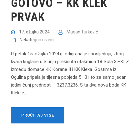
GOTOVO – KK KLEK
PRVAK
17. ožujka 2024.
Marjan Turković
Nekategorizirano
U petak 15. ožujka 2024.g. odigrana je i posljednja, zbog
kvara kuglane u Slunju prekinuta utakmica 18. kola 3.HKLZ
između domaće KK Korane II i KK Kleka. Gostima iz
Ogulina pripala je tijesna pobjeda 5 : 3 i to za samo jedan
jedini čunj prednosti – 3237:3236. S ta dva nova boda KK
Klek je...
PROČITAJ VIŠE