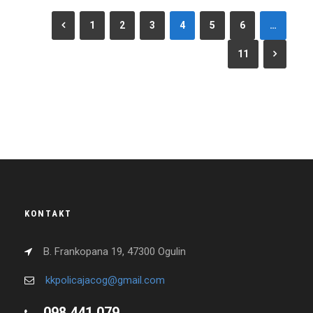
1
2
3
4
5
6
…
11
KONTAKT
B. Frankopana 19, 47300 Ogulin
kkpolicajacog@gmail.com
098 441 079