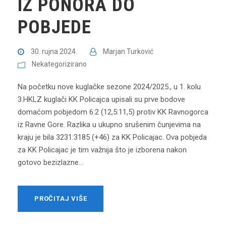
IZ PONORA DO
POBJEDE
30. rujna 2024.
Marjan Turković
Nekategorizirano
Na početku nove kuglačke sezone 2024/2025., u 1. kolu
3.HKLZ kuglači KK Policajca upisali su prve bodove
domaćom pobjedom 6:2 (12,5:11,5) protiv KK Ravnogorca
iz Ravne Gore. Razlika u ukupno srušenim čunjevima na
kraju je bila 3231:3185 (+46) za KK Policajac. Ova pobjeda
za KK Policajac je tim važnija što je izborena nakon
gotovo bezizlazne...
PROČITAJ VIŠE