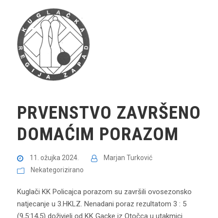
PRVENSTVO ZAVRŠENO
DOMAĆIM PORAZOM
11. ožujka 2024.
Marjan Turković
Nekategorizirano
Kuglači KK Policajca porazom su završili ovosezonsko
natjecanje u 3.HKLZ. Nenadani poraz rezultatom 3 : 5
(9,5:14,5) doživjeli od KK Gacke iz Otočca u utakmici