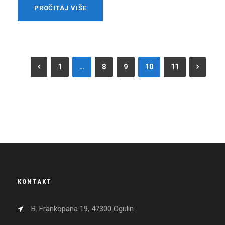
PROČITAJ VIŠE
1
…
8
9
10
11
KONTAKT
B. Frankopana 19, 47300 Ogulin