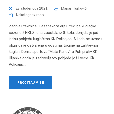
28. studenoga 2021.
Marjan Turković
Nekategorizirano
Zadnja utakmica u jesenskom dijelu tekuće kuglačke
sezone 2.HKLZ, ona zaostala iz 8. kola, donijela je još
jednu pobjedu kuglačima KK Policajca. A kada se uzme u
obzir da je ostvarena u gostima, točnije na zahtjevnoj
kuglani Doma sportova “Mate Parlov” u Puli, protiv KK
Uljanika onda je zadovoljstvo pobjede još i veće. KK
Policajac...
PROČITAJ VIŠE