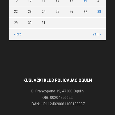
15
16
17
18
19
20
21
22
23
24
25
26
27
28
29
30
31
« pro
velj »
KUGLAČKI KLUB POLICAJAC OGULN
B. Frankopana 19, 47300 Ogulin
OIB: 00204756622
IBAN: HR1124020061100138037