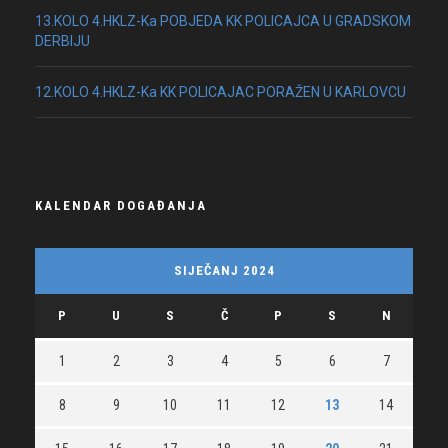
13.KOLO 4.HKLZ-Ka POBJEDA KK POLICAJCA U GRADSKOM
DERBIJU
12.KOLO 4.HKLZ-Ka KK POLICAJAC PORAŽEN U KARLOVCU
KALENDAR DOGAĐANJA
SIJEČANJ 2024
P
U
S
Č
P
S
N
1
2
3
4
5
6
7
8
9
10
11
12
13
14