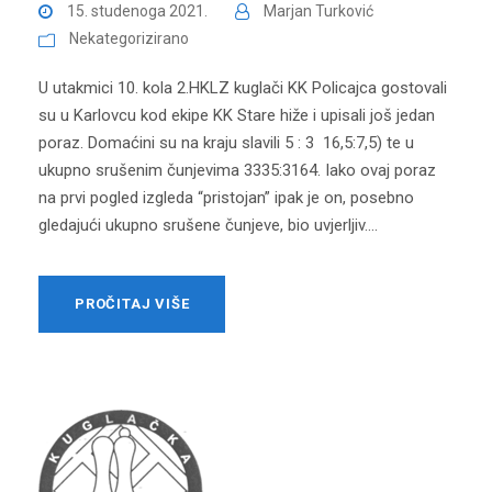
15. studenoga 2021.
Marjan Turković
Nekategorizirano
U utakmici 10. kola 2.HKLZ kuglači KK Policajca gostovali
su u Karlovcu kod ekipe KK Stare hiže i upisali još jedan
poraz. Domaćini su na kraju slavili 5 : 3 16,5:7,5) te u
ukupno srušenim čunjevima 3335:3164. Iako ovaj poraz
na prvi pogled izgleda “pristojan” ipak je on, posebno
gledajući ukupno srušene čunjeve, bio uvjerljiv....
PROČITAJ VIŠE