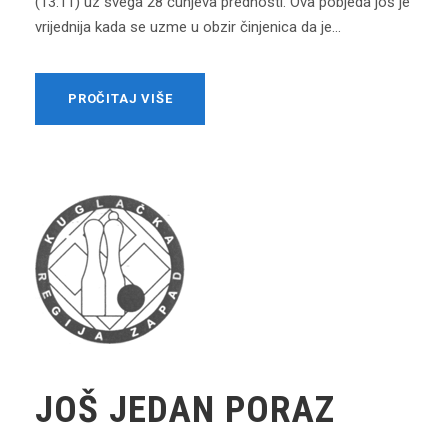
(13:11) uz svega 28 čunjeva prednosti. Ova pobjeda još je
vrijednija kada se uzme u obzir činjenica da je...
PROČITAJ VIŠE
JOŠ JEDAN PORAZ