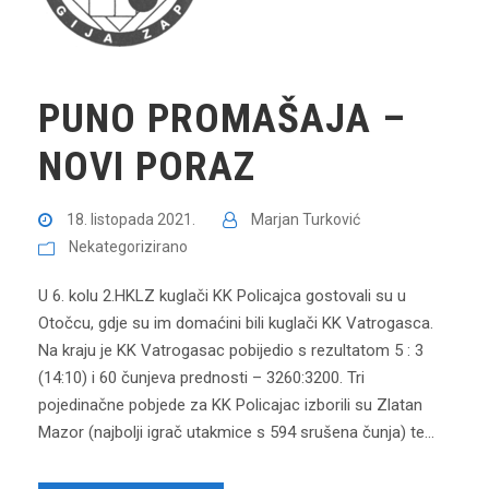
PUNO PROMAŠAJA –
NOVI PORAZ
18. listopada 2021.
Marjan Turković
Nekategorizirano
U 6. kolu 2.HKLZ kuglači KK Policajca gostovali su u
Otočcu, gdje su im domaćini bili kuglači KK Vatrogasca.
Na kraju je KK Vatrogasac pobijedio s rezultatom 5 : 3
(14:10) i 60 čunjeva prednosti – 3260:3200. Tri
pojedinačne pobjede za KK Policajac izborili su Zlatan
Mazor (najbolji igrač utakmice s 594 srušena čunja) te...