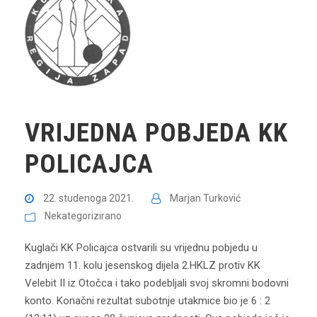
VRIJEDNA POBJEDA KK
POLICAJCA
22. studenoga 2021.
Marjan Turković
Nekategorizirano
Kuglači KK Policajca ostvarili su vrijednu pobjedu u
zadnjem 11. kolu jesenskog dijela 2.HKLZ protiv KK
Velebit II iz Otočca i tako podebljali svoj skromni bodovni
konto. Konačni rezultat subotnje utakmice bio je 6 : 2