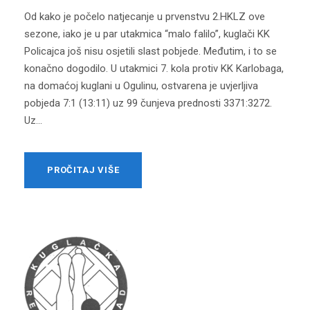
Od kako je počelo natjecanje u prvenstvu 2.HKLZ ove
sezone, iako je u par utakmica “malo falilo”, kuglači KK
Policajca još nisu osjetili slast pobjede. Međutim, i to se
konačno dogodilo. U utakmici 7. kola protiv KK Karlobaga,
na domaćoj kuglani u Ogulinu, ostvarena je uvjerljiva
pobjeda 7:1 (13:11) uz 99 čunjeva prednosti 3371:3272.
Uz...
PROČITAJ VIŠE