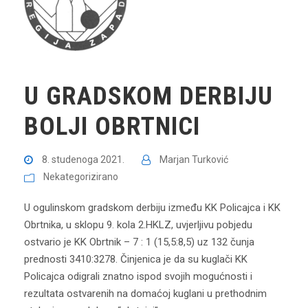
U GRADSKOM DERBIJU
BOLJI OBRTNICI
8. studenoga 2021.
Marjan Turković
Nekategorizirano
U ogulinskom gradskom derbiju između KK Policajca i KK
Obrtnika, u sklopu 9. kola 2.HKLZ, uvjerljivu pobjedu
ostvario je KK Obrtnik – 7 : 1 (15,5:8,5) uz 132 čunja
prednosti 3410:3278. Činjenica je da su kuglači KK
Policajca odigrali znatno ispod svojih mogućnosti i
rezultata ostvarenih na domaćoj kuglani u prethodnim