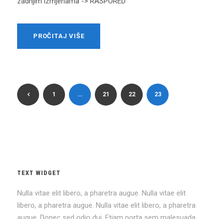
zadnjim izmjenama -> RASPORED
PROČITAJ VIŠE
1
…
21
22
23
TEXT WIDGET
Nulla vitae elit libero, a pharetra augue. Nulla vitae elit
libero, a pharetra augue. Nulla vitae elit libero, a pharetra
augue. Donec sed odio dui. Etiam porta sem malesuada.