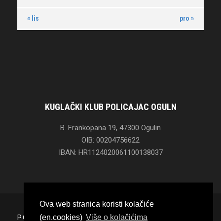
« lis
pro »
KUGLAČKI KLUB POLICAJAC OGULN
B. Frankopana 19, 47300 Ogulin
OIB: 00204756622
IBAN: HR1124020061100138037
Ova web stranica koristi kolačiće
(en.cookies)
Više o kolačićima
POČETNA
O