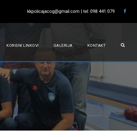
kkpolicajacog@gmail.com | tel: 098 441 079
KORISNI LINKOVI
GALERIJA
KONTAKT