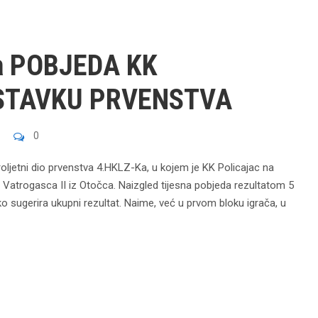
a POBJEDA KK
STAVKU PRVENSTVA
0
proljetni dio prvenstva 4.HKLZ-Ka, u kojem je KK Policajac na
 Vatrogasca II iz Otočca. Naizgled tijesna pobjeda rezultatom 5
ako sugerira ukupni rezultat. Naime, već u prvom bloku igrača, u