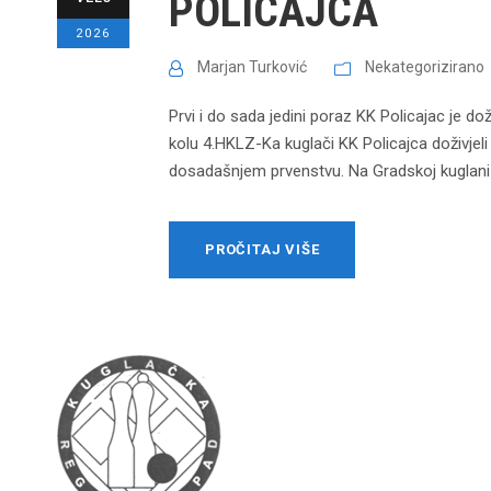
POLICAJCA
2026
Marjan Turković
Nekategorizirano
Prvi i do sada jedini poraz KK Policajac je do
kolu 4.HKLZ-Ka kuglači KK Policajca doživjeli
dosadašnjem prvenstvu. Na Gradskoj kuglani “K
PROČITAJ VIŠE