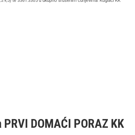
4,5:9,5) te 3361:3305 u ukupno srušenim čunjevima. Kuglači KK
a PRVI DOMAĆI PORAZ KK