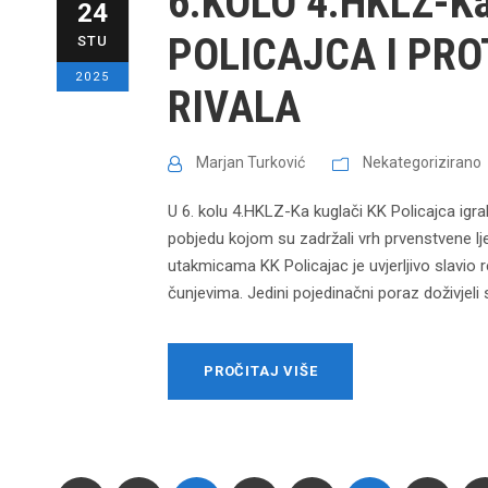
6.KOLO 4.HKLZ-K
24
POLICAJCA I PR
STU
2025
RIVALA
Marjan Turković
Nekategorizirano
U 6. kolu 4.HKLZ-Ka kuglači KK Policajca igral
pobjedu kojom su zadržali vrh prvenstvene lj
utakmicama KK Policajac je uvjerljivo slavio
čunjevima. Jedini pojedinačni poraz doživjeli s
PROČITAJ VIŠE