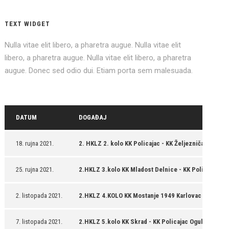
TEXT WIDGET
Nulla vitae elit libero, a pharetra augue. Nulla vitae elit
libero, a pharetra augue. Nulla vitae elit libero, a pharetra
augue. Donec sed odio dui. Etiam porta sem malesuada.
DATUM
DOGAĐAJ
18. rujna 2021.
2. HKLZ 2. kolo KK Policajac - KK Željezničar Ka
25. rujna 2021.
2.HKLZ 3.kolo KK Mladost Delnice - KK Policajac Og
2. listopada 2021.
2.HKLZ 4.KOLO KK Mostanje 1949 Karlovac - KK Poli
7. listopada 2021.
2.HKLZ 5.kolo KK Skrad - KK Policajac Ogulin