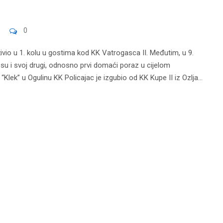
0
živio u 1. kolu u gostima kod KK Vatrogasca II. Međutim, u 9.
 su i svoj drugi, odnosno prvi domaći poraz u cijelom
lek” u Ogulinu KK Policajac je izgubio od KK Kupe II iz Ozlja...