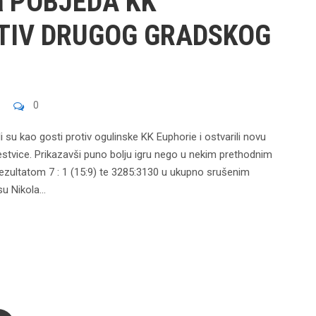
a POBJEDA KK
OTIV DRUGOG GRADSKOG
0
i su kao gosti protiv ogulinske KK Euphorie i ostvarili novu
estvice. Prikazavši puno bolju igru nego u nekim prethodnim
 rezultatom 7 : 1 (15:9) te 3285:3130 u ukupno srušenim
u Nikola...