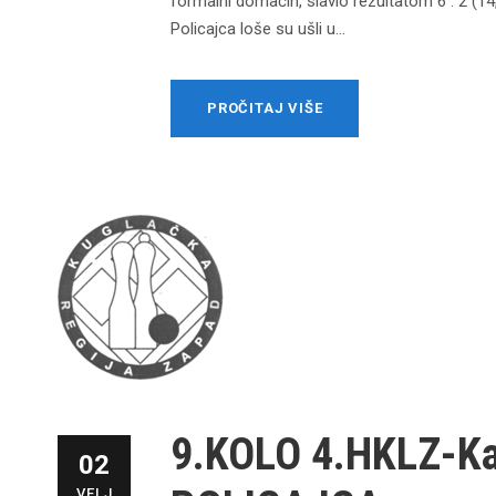
formalni domaćin, slavio rezultatom 6 : 2 (1
Policajca loše su ušli u...
PROČITAJ VIŠE
9.KOLO 4.HKLZ-K
02
VELJ