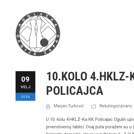
10.KOLO 4.HKLZ-
09
POLICAJCA
VELJ
2026
Marjan Turković
Nekategorizirano
U 10. kolu 4.HKLZ-Ka KK Policajac Ogulin upi
prvenstvenoj tablici. Ovaj puta poraženi su u 