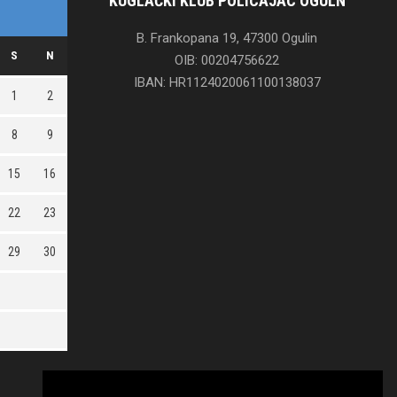
KUGLAČKI KLUB POLICAJAC OGULN
B. Frankopana 19, 47300 Ogulin
S
N
OIB: 00204756622
IBAN: HR1124020061100138037
1
2
8
9
15
16
22
23
29
30