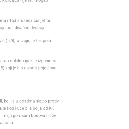
K Policajca nije niti mogao
eta i 153 srušena čunja) te
svoje pojedinačne dvoboje.
ić (528) osvojio je tek pola
digrao solidno ipak je izgubio od
 koji je bio najbolji pojedinac
, koji je u gostima slavio protiv
a je kod kuće bila bolja od KK
je imaju po osam bodova i drže
na boda.