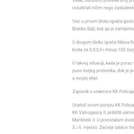
Veliki, odnosno preveliki broj p
rezultirati ničim nego zaslužen
Već u prvom bloku igrača gostuj
Branko Bajt, koji ga je zamijeni
U drugom bloku igrača Nikica Ra
boda za 0,5:3,5 i minus 102 čunj
U takvoj situaciji, kada je poraz
puno boljeg protivnika, dok je j
u svojoj ekipi.
Zapisnik s utakmice KK Policaj
Unatoč ovom porazu KK Policajac 
KK Vatrogasca II, približili sa
Mantinele II. U preostalom dvob
5. i 6. mjesto. Začelje tablice 