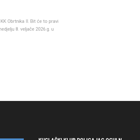
K Obrtnika II. Bit će to pravi
edjelju 8. veljače 2026.g. u