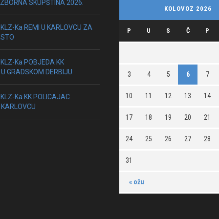
IZBORNA SKUPŠTINA 2026.
KOLOVOZ 2026
HKLZ-Ka REMI U KARLOVCU ZA
P
U
S
Č
P
ESTO
HKLZ-Ka POBJEDA KK
 U GRADSKOM DERBIJU
3
4
5
6
7
10
11
12
13
14
HKLZ-Ka KK POLICAJAC
 KARLOVCU
17
18
19
20
21
24
25
26
27
28
31
« ožu