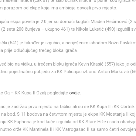
romašenih hitaca (čak 61) te slab učinak hitaca “u pune” kod igrača K
im porazom od ekipe koja ima ambicije osvojiti prvo mjesto.
uća ekipa povela je 2:0 jer su domaći kuglači Mladen Hećimović (2 s
o (2 seta 208 čunjeva – ukupno 461) te Nikola Luketić (490) izgubili 
čki (541) je također je izgubio, a neriješenim ishodom Božo Pavlakov
a prije odlučujućeg trećeg bloka igrača.
 već bio na vidiku, u trećem bloku igrača Kevin Kirasić (557) iako je o
edinu pojedinačnu pobjedu za KK Policajac izborio Anton Marković (565)
ac Og – KK Kupa II Ozalj pogledajte
ovdje.
je zadržao prvo mjesto na tablici ali su se KK Kupa II i KK Obrtnik II
mo na bod. S 11 bodova na četvrtom mjestu je ekipa KK Mostanja II koj
oju KK Euphoria je kod kuće izgubila od KK Stare Hiže i sada obadvi
trenutno drže KK Mantinela II i KK Vatrogasac II sa samo četiri osvoje