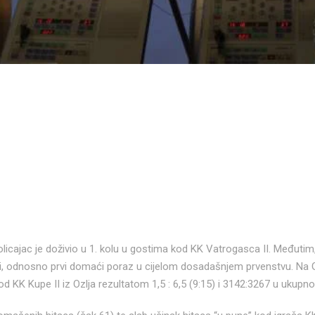
Policajac je doživio u 1. kolu u gostima kod KK Vatrogasca II. Međutim
rugi, odnosno prvi domaći poraz u cijelom dosadašnjem prvenstvu. Na G
 od KK Kupe II iz Ozlja rezultatom 1,5 : 6,5 (9:15) i 3142:3267 u ukup