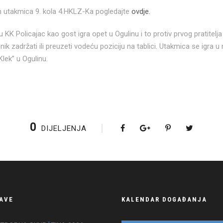
ih utakmica 9. kola 4.HKLZ-Ka pogledajte
ovdje.
K Policajac kao gost igra opet u Ogulinu i to protiv prvog pratitelja K
k zadržati ili preuzeti vodeću poziciju na tablici. Utakmica se igra u n
Klek” u Ogulinu.
0
DIJELJENJA
AVE
KALENDAR DOGAĐANJA