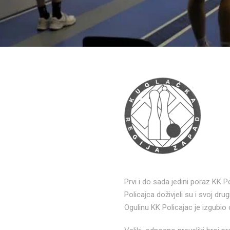
Prvi i do sada jedini poraz KK 
Policajca doživjeli su i svoj d
Ogulinu KK Policajac je izgubio