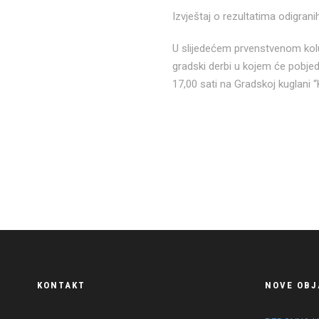
Izvještaj o rezultatima odigran
U slijedećem prvenstvenom kolu K
gradski derbi u kojem će pobjedni
17,00 sati na Gradskoj kuglani “
KONTAKT
NOVE OBJ