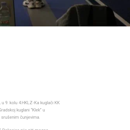
, u 9. kolu 4.HKLZ-Ka kuglači KK
radskoj kuglani “Klek” u
no srušenim čunjevima.