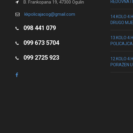
REDOVNA I 
B. Frankopana 19, 47300 Ogulin
kkpolicajacog@gmail.com
14.KOLO 4.
DRUGO MJ
098 441 079
13.KOLO 4.
099 673 5704
POLICAJCA
099 2725 923
12.KOLO 4.
PORAŽEN U