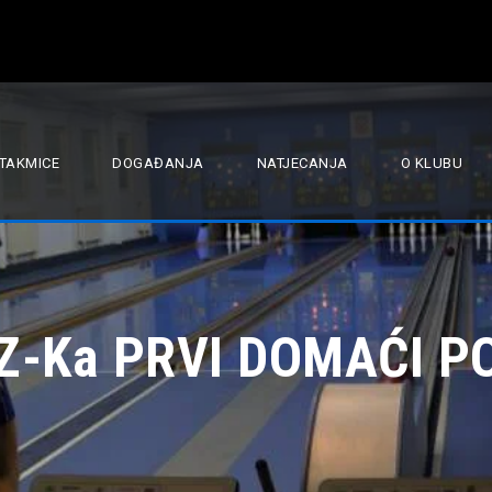
TAKMICE
DOGAĐANJA
NATJECANJA
O KLUBU
Z-Ka PRVI DOMAĆI P