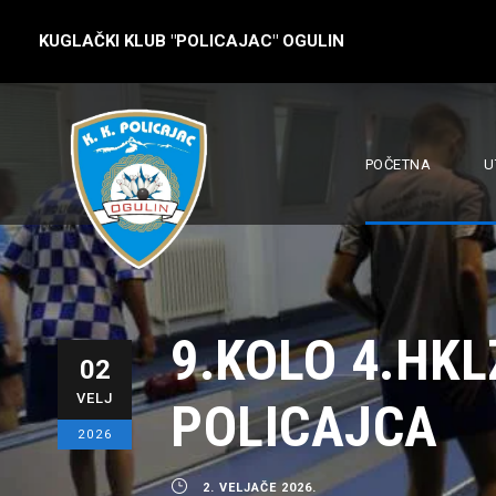
KUGLAČKI KLUB "POLICAJAC" OGULIN
POČETNA
U
9.KOLO 4.HKL
02
VELJ
POLICAJCA
2026
2. VELJAČE 2026.