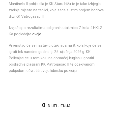
Mantinela II pobijedila je KK Staru hižu te je tako izbjegla
zadnje mjesto na tablici, koje sada s istim brojem bodova
drži KK Vatrogasac II.
Izvještaj o rezultatima odigranih utakmica 7. kola 4.HKLZ-
Ka pogledajte
ovdje.
Prvenstvo će se nastaviti utakmicama 8. kola koje će se
igrati tek naredne godine tj. 25. siječnja 2026.g. KK
Policajac će u tom kolu na domaćoj kuglani ugostiti
posljednje plasirani KK Vatrogasac II te očekivanom
pobjedom učvrstiti svoju lidersku poziciju.
0
DIJELJENJA