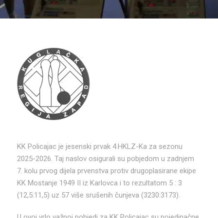
KK Policajac je jesenski prvak 4.HKLZ-Ka za sezonu
2025-2026. Taj naslov osigurali su pobjedom u zadnjem
7. kolu prvog dijela prvenstva protiv drugoplasirane ekipe
KK Mostanje 1949 II iz Karlovca i to rezultatom 5 : 3
(12,5:11,5) uz 57 više srušenih čunjeva (3230:3173).
U ovoj vrlo važnoj pobjedi za KK Policajac su pojedinačne