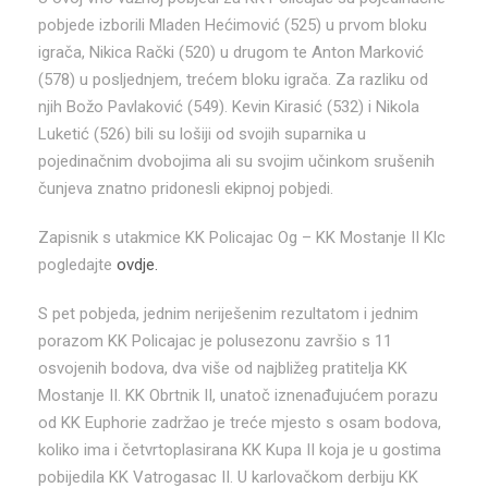
pobjede izborili Mladen Hećimović (525) u prvom bloku
igrača, Nikica Rački (520) u drugom te Anton Marković
(578) u posljednjem, trećem bloku igrača. Za razliku od
njih Božo Pavlaković (549). Kevin Kirasić (532) i Nikola
Luketić (526) bili su lošiji od svojih suparnika u
pojedinačnim dvobojima ali su svojim učinkom srušenih
čunjeva znatno pridonesli ekipnoj pobjedi.
Zapisnik s utakmice KK Policajac Og – KK Mostanje II Klc
pogledajte
ovdje.
S pet pobjeda, jednim neriješenim rezultatom i jednim
porazom KK Policajac je polusezonu završio s 11
osvojenih bodova, dva više od najbližeg pratitelja KK
Mostanje II. KK Obrtnik II, unatoč iznenađujućem porazu
od KK Euphorie zadržao je treće mjesto s osam bodova,
koliko ima i četvrtoplasirana KK Kupa II koja je u gostima
pobijedila KK Vatrogasac II. U karlovačkom derbiju KK