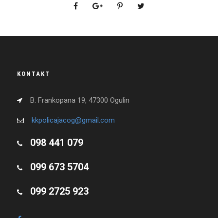
KONTAKT
B. Frankopana 19, 47300 Ogulin
kkpolicajacog@gmail.com
098 441 079
099 673 5704
099 2725 923