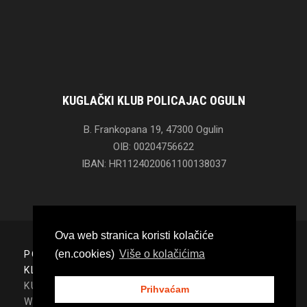
KUGLAČKI KLUB POLICAJAC OGULN
B. Frankopana 19, 47300 Ogulin
OIB: 00204756622
IBAN: HR1124020061100138037
Ova web stranica koristi kolačiće
(en.cookies)
Više o kolačićima
POČETNA
O
KLUBU
GALERIJA
KONTAKT
KUGLAČKI KLUB "POLICAJAC" OGULIN, 2020.
Prihvaćam
WEB IZRADA:
PROGRAMSKI SUSTAVI