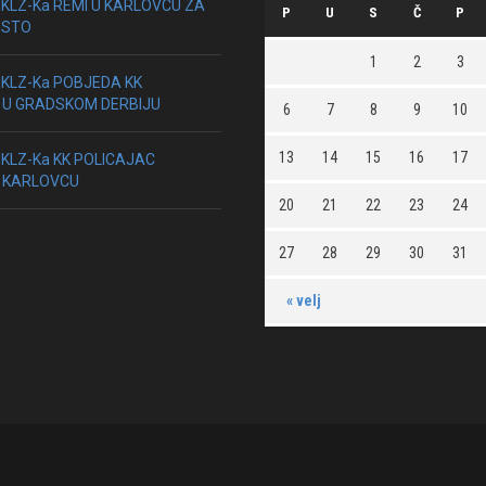
HKLZ-Ka REMI U KARLOVCU ZA
P
U
S
Č
P
ESTO
1
2
3
HKLZ-Ka POBJEDA KK
 U GRADSKOM DERBIJU
6
7
8
9
10
13
14
15
16
17
HKLZ-Ka KK POLICAJAC
 KARLOVCU
20
21
22
23
24
27
28
29
30
31
« velj