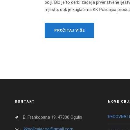
bolji. Bio je to derbi začelja prvenstvene lje
mjesto, dok je kuglačima KK Policajca produži
PROČITAJ VIŠE
KONTAKT
NOVE OBJ
REDOVNA I 
B. Frankopana 19, 47300 Ogulin
kkpolicajacog@gmail.com