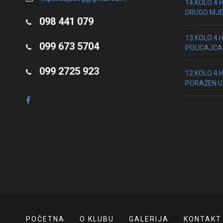
14.KOLO 4.
DRUGO MJ
098 441 079
13.KOLO 4.
099 673 5704
POLICAJCA
099 2725 923
12.KOLO 4.
PORAŽEN U
POČETNA
O KLUBU
GALERIJA
KONTAKT