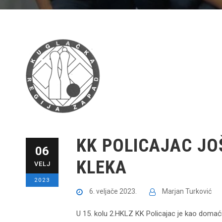
KK POLICAJAC JO
06
KLEKA
VELJ
2023
6. veljače 2023.
Marjan Turković
U 15. kolu 2.HKLZ KK Policajac je kao domaćin 