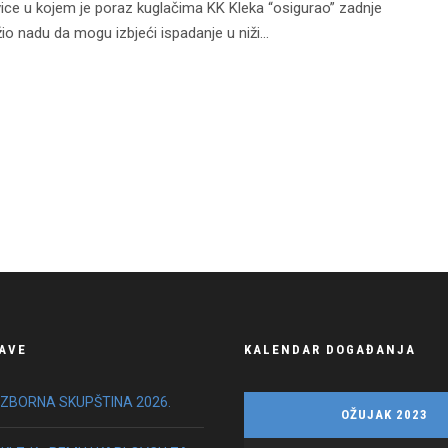
stvice u kojem je poraz kuglačima KK Kleka “osigurao” zadnje
o nadu da mogu izbjeći ispadanje u niži...
AVE
KALENDAR DOGAĐANJA
IZBORNA SKUPŠTINA 2026.
OŽUJAK 2023