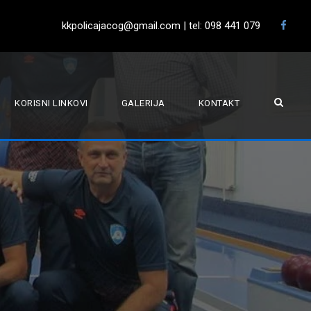
kkpolicajacog@gmail.com | tel: 098 441 079
KORISNI LINKOVI
GALERIJA
KONTAKT