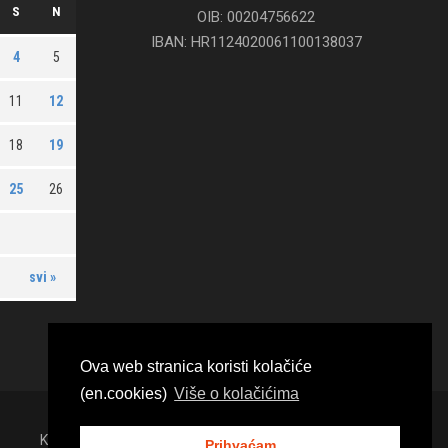
S
N
OIB: 00204756622
IBAN: HR1124020061100138037
4
5
11
12
18
19
25
26
svi »
Ova web stranica koristi kolačiće
(en.cookies)
Više o kolačićima
KUGLAČKI KLUB "POLICAJAC" OGULIN, 2020.
Prihvaćam