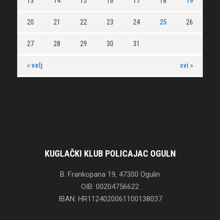
13
14
15
16
17
18
19
20
21
22
23
24
25
26
27
28
29
30
31
« velj
svi »
KUGLAČKI KLUB POLICAJAC OGULN
B. Frankopana 19, 47300 Ogulin
OIB: 00204756622
IBAN: HR1124020061100138037