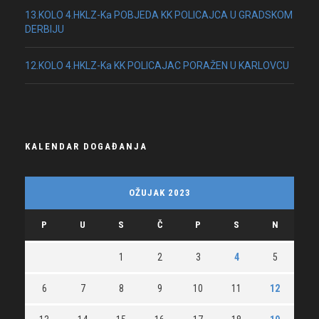
13.KOLO 4.HKLZ-Ka POBJEDA KK POLICAJCA U GRADSKOM
DERBIJU
12.KOLO 4.HKLZ-Ka KK POLICAJAC PORAŽEN U KARLOVCU
KALENDAR DOGAĐANJA
OŽUJAK 2023
P
U
S
Č
P
S
N
1
2
3
4
5
6
7
8
9
10
11
12