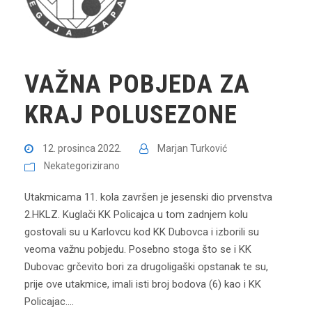
VAŽNA POBJEDA ZA
KRAJ POLUSEZONE
12. prosinca 2022.
Marjan Turković
Nekategorizirano
Utakmicama 11. kola završen je jesenski dio prvenstva
2.HKLZ. Kuglači KK Policajca u tom zadnjem kolu
gostovali su u Karlovcu kod KK Dubovca i izborili su
veoma važnu pobjedu. Posebno stoga što se i KK
Dubovac grčevito bori za drugoligaški opstanak te su,
prije ove utakmice, imali isti broj bodova (6) kao i KK
Policajac....