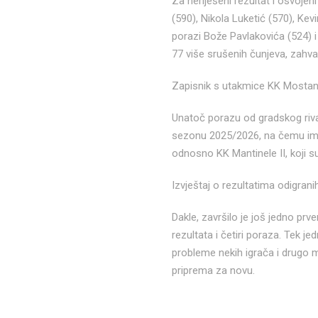
Za neriješeni rezultat i osvoje
(590), Nikola Luketić (570), Kev
porazi Bože Pavlakovića (524) i
77 više srušenih čunjeva, zahv
Zapisnik s utakmice KK Mostanj
Unatoč porazu od gradskog rival
sezonu 2025/2026, na čemu im č
odnosno KK Mantinele II, koji s
Izvještaj o rezultatima odigran
Dakle, završilo je još jedno pr
rezultata i četiri poraza. Tek 
probleme nekih igrača i drugo m
priprema za novu.