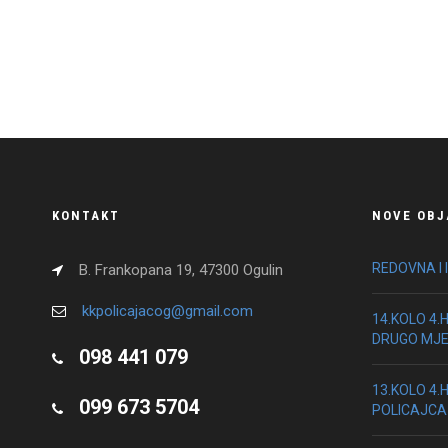
KONTAKT
NOVE OBJ
REDOVNA I 
B. Frankopana 19, 47300 Ogulin
kkpolicajacog@gmail.com
14.KOLO 4.
DRUGO MJ
098 441 079
13.KOLO 4.
099 673 5704
POLICAJCA