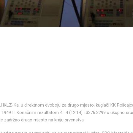
.HKLZ-Ka, u direktnom dvoboju za drugo mjesto, kuglači KK Policajca
49 II. Konačnim rezultatom 4 : 4 (12:14) i 3376:3299 u ukupno sru
 je zadržao drugo mjesto na kraju prvenstva.