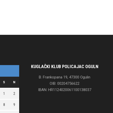
KUGLAČKI KLUB POLICAJAC OGULN
B. Frankopana 19, 47300 Ogulin
S
N
OIB: 00204756622
IBAN: HR1124020061100138037
1
2
8
9