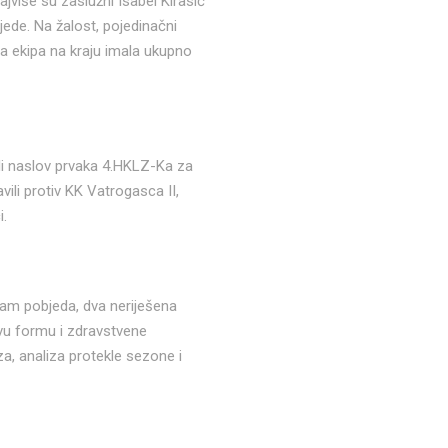
jviše su zaslužni Isabel Kirasić
bjede. Na žalost, pojedinačni
ća ekipa na kraju imala ukupno
ili naslov prvaka 4.HKLZ-Ka za
li protiv KK Vatrogasca II,
i.
osam pobjeda, dva neriješena
ivu formu i zdravstvene
za, analiza protekle sezone i