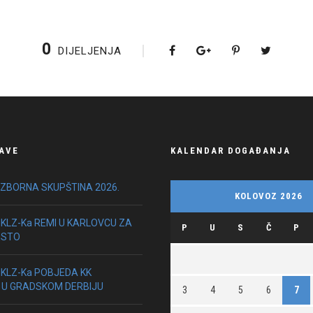
0
DIJELJENJA
AVE
KALENDAR DOGAĐANJA
IZBORNA SKUPŠTINA 2026.
KOLOVOZ 2026
HKLZ-Ka REMI U KARLOVCU ZA
P
U
S
Č
P
ESTO
HKLZ-Ka POBJEDA KK
 U GRADSKOM DERBIJU
3
4
5
6
7