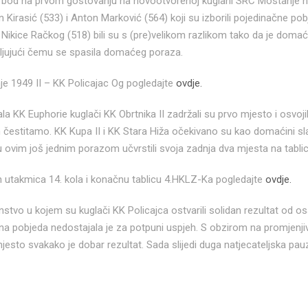
ni bod na prvom gostovanju na novootvorenoj kuglani SRC Mostanje na
in Kirasić (533) i Anton Marković (564) koji su izborili pojedinačne po
 Nikice Račkog (518) bili su s (pre)velikom razlikom tako da je doma
aljujući čemu se spasila domaćeg poraza.
e 1949 II – KK Policajac Og pogledajte
ovdje.
a KK Euphorie kuglači KK Obrtnika II zadržali su prvo mjesto i osvoj
estitamo. KK Kupa II i KK Stara Hiža očekivano su kao domaćini slavi
u ovim još jednim porazom učvrstili svoja zadnja dva mjesta na tablic
ih utakmica 14. kola i konačnu tablicu 4.HKLZ-Ka pogledajte
ovdje.
venstvo u kojem su kuglači KK Policajca ostvarili solidan rezultat od 
jedna pobjeda nedostajala je za potpuni uspjeh. S obzirom na promjenj
jesto svakako je dobar rezultat. Sada slijedi duga natjecateljska pau