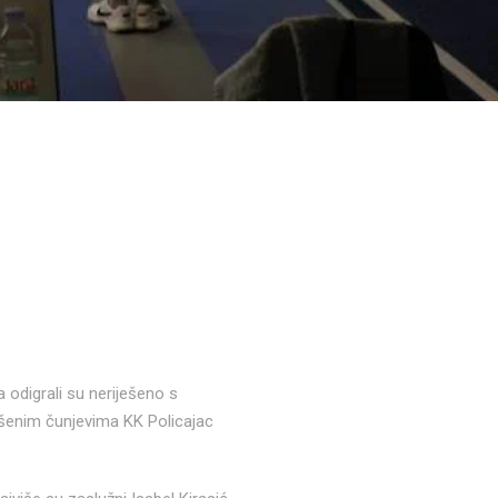
 odigrali su neriješeno s
šenim čunjevima KK Policajac