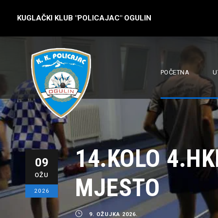
KUGLAČKI KLUB "POLICAJAC" OGULIN
POČETNA
U
14.KOLO 4.H
09
OŽU
MJESTO
2026
9. OŽUJKA 2026.