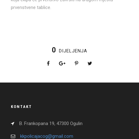
prvenstvene tablice.
0
DIJELJENJA
KONTAKT
B. Frankopana 19, 47300 Ogulin
kkpolicajacog@gmail.com