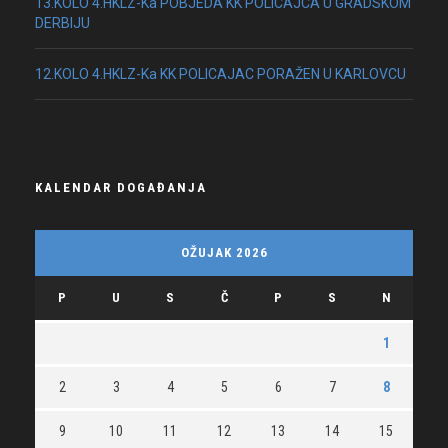
13.KOLO 4.HKLZ-Ka POBJEDA KK POLICAJCA U GRADSKOM
DERBIJU
12.KOLO 4.HKLZ-Ka KK POLICAJAC PORAŽEN U KARLOVCU
KALENDAR DOGAĐANJA
OŽUJAK 2026
P
U
S
Č
P
S
N
1
2
3
4
5
6
7
8
9
10
11
12
13
14
15