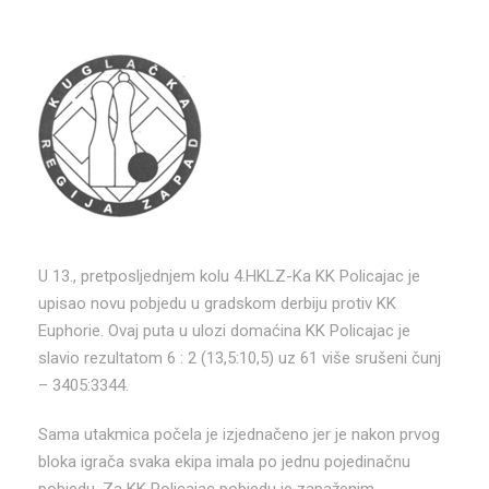
U 13., pretposljednjem kolu 4.HKLZ-Ka KK Policajac je
upisao novu pobjedu u gradskom derbiju protiv KK
Euphorie. Ovaj puta u ulozi domaćina KK Policajac je
slavio rezultatom 6 : 2 (13,5:10,5) uz 61 više srušeni čunj
– 3405:3344.
Sama utakmica počela je izjednačeno jer je nakon prvog
bloka igrača svaka ekipa imala po jednu pojedinačnu
pobjedu. Za KK Policajac pobjedu je zapaženim