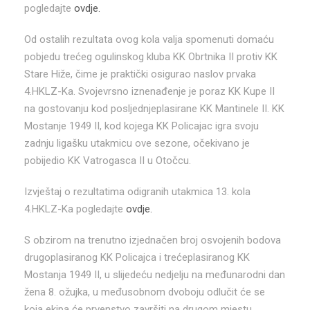
pogledajte
ovdje.
Od ostalih rezultata ovog kola valja spomenuti domaću
pobjedu trećeg ogulinskog kluba KK Obrtnika II protiv KK
Stare Hiže, čime je praktički osigurao naslov prvaka
4.HKLZ-Ka. Svojevrsno iznenađenje je poraz KK Kupe II
na gostovanju kod posljednjeplasirane KK Mantinele II. KK
Mostanje 1949 II, kod kojega KK Policajac igra svoju
zadnju ligašku utakmicu ove sezone, očekivano je
pobijedio KK Vatrogasca II u Otočcu.
Izvještaj o rezultatima odigranih utakmica 13. kola
4.HKLZ-Ka pogledajte
ovdje.
S obzirom na trenutno izjednačen broj osvojenih bodova
drugoplasiranog KK Policajca i trećeplasiranog KK
Mostanja 1949 II, u slijedeću nedjelju na međunarodni dan
žena 8. ožujka, u međusobnom dvoboju odlučit će se
koja ekipa će prvenstvo završiti na drugom mjestu