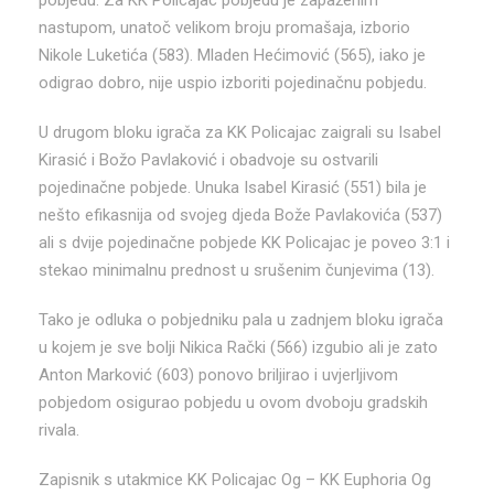
nastupom, unatoč velikom broju promašaja, izborio
Nikole Luketića (583). Mladen Hećimović (565), iako je
odigrao dobro, nije uspio izboriti pojedinačnu pobjedu.
U drugom bloku igrača za KK Policajac zaigrali su Isabel
Kirasić i Božo Pavlaković i obadvoje su ostvarili
pojedinačne pobjede. Unuka Isabel Kirasić (551) bila je
nešto efikasnija od svojeg djeda Bože Pavlakovića (537)
ali s dvije pojedinačne pobjede KK Policajac je poveo 3:1 i
stekao minimalnu prednost u srušenim čunjevima (13).
Tako je odluka o pobjedniku pala u zadnjem bloku igrača
u kojem je sve bolji Nikica Rački (566) izgubio ali je zato
Anton Marković (603) ponovo briljirao i uvjerljivom
pobjedom osigurao pobjedu u ovom dvoboju gradskih
rivala.
Zapisnik s utakmice KK Policajac Og – KK Euphoria Og