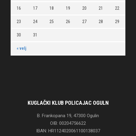
16
17
18
19
20
21
22
23
24
25
26
27
28
29
30
31
« velj
KUGLAČKI KLUB POLICAJAC OGULN
B. Frankopana 19, 47300 Ogulin
OIB: 00204756622
IBAN: HR1124020061100138037