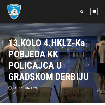
13.KOLO 4.HKLZ-Ka
POBJEDA KK
POLICAJCA U
GRADSKOM DERBIJU
2. OŽUJKA 2026.