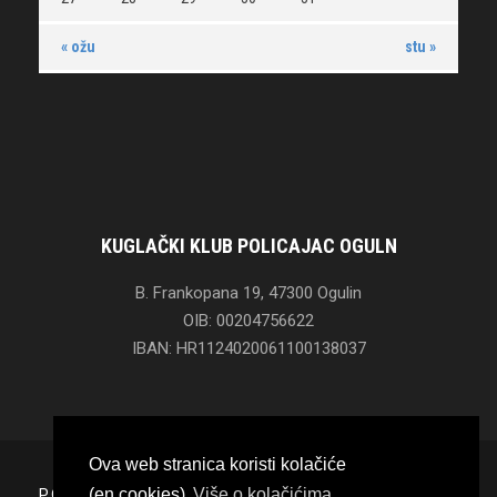
« ožu
stu »
KUGLAČKI KLUB POLICAJAC OGULN
B. Frankopana 19, 47300 Ogulin
OIB: 00204756622
IBAN: HR1124020061100138037
Ova web stranica koristi kolačiće
(en.cookies)
Više o kolačićima
POČETNA
O