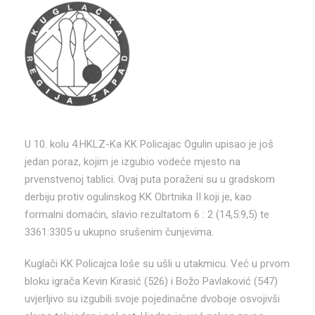
U 10. kolu 4.HKLZ-Ka KK Policajac Ogulin upisao je još
jedan poraz, kojim je izgubio vodeće mjesto na
prvenstvenoj tablici. Ovaj puta poraženi su u gradskom
derbiju protiv ogulinskog KK Obrtnika II koji je, kao
formalni domaćin, slavio rezultatom 6 : 2 (14,5:9,5) te
3361:3305 u ukupno srušenim čunjevima.
Kuglači KK Policajca loše su ušli u utakmicu. Već u prvom
bloku igrača Kevin Kirasić (526) i Božo Pavlaković (547)
uvjerljivo su izgubili svoje pojedinačne dvoboje osvojivši