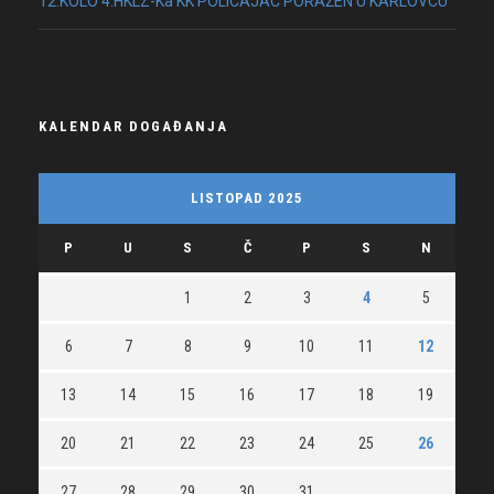
12.KOLO 4.HKLZ-Ka KK POLICAJAC PORAŽEN U KARLOVCU
KALENDAR DOGAĐANJA
LISTOPAD 2025
P
U
S
Č
P
S
N
1
2
3
4
5
6
7
8
9
10
11
12
13
14
15
16
17
18
19
20
21
22
23
24
25
26
27
28
29
30
31