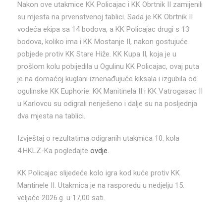
Nakon ove utakmice KK Policajac i KK Obrtnik II zamijenili
su mjesta na prvenstvenoj tablici. Sada je KK Obrtnik II
vodeća ekipa sa 14 bodova, a KK Policajac drugi s 13
bodova, koliko ima i KK Mostanje II, nakon gostujuće
pobjede protiv KK Stare Hiže. KK Kupa II, koja je u
prošlom kolu pobijedila u Ogulinu KK Policajac, ovaj puta
je na domaćoj kuglani iznenađujuće kiksala i izgubila od
ogulinske KK Euphorie. KK Manitinela II i KK Vatrogasac II
u Karlovcu su odigrali neriješeno i dalje su na posljednja
dva mjesta na tablici.
Izvještaj o rezultatima odigranih utakmica 10. kola
4.HKLZ-Ka pogledajte
ovdje.
KK Policajac slijedeće kolo igra kod kuće protiv KK
Mantinele II. Utakmica je na rasporedu u nedjelju 15.
veljače 2026.g. u 17,00 sati.