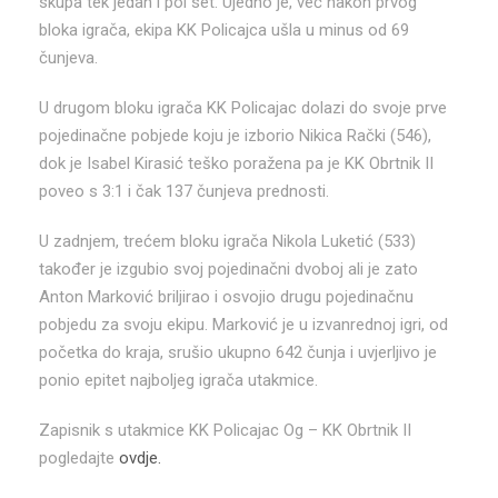
skupa tek jedan i pol set. Ujedno je, već nakon prvog
bloka igrača, ekipa KK Policajca ušla u minus od 69
čunjeva.
U drugom bloku igrača KK Policajac dolazi do svoje prve
pojedinačne pobjede koju je izborio Nikica Rački (546),
dok je Isabel Kirasić teško poražena pa je KK Obrtnik II
poveo s 3:1 i čak 137 čunjeva prednosti.
U zadnjem, trećem bloku igrača Nikola Luketić (533)
također je izgubio svoj pojedinačni dvoboj ali je zato
Anton Marković briljirao i osvojio drugu pojedinačnu
pobjedu za svoju ekipu. Marković je u izvanrednoj igri, od
početka do kraja, srušio ukupno 642 čunja i uvjerljivo je
ponio epitet najboljeg igrača utakmice.
Zapisnik s utakmice KK Policajac Og – KK Obrtnik II
pogledajte
ovdje.