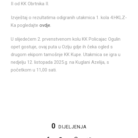
II od KK Obrtnika II.
Izvještaj o rezultatima odigranih utakmica 1. kola 4.HKLZ-
Ka pogledajte
ovdje.
U slijedećem 2. prvenstvenom kolu KK Policajac Ogulin
opet gostuje, ovaj puta u Ozlju gdje ih čeka ogled s
drugom ekipom tamošnje KK Kupe. Utakmica se igra u
nedjelju 12. listopada 2025.g. na Kuglani Azelija, s
početkom u 11,00 sati.
0
DIJELJENJA