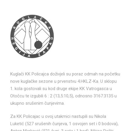
Kuglači KK Policajca doživjeli su poraz odmah na početku
nove kuglačke sezone u prvenstvu 4.HKLZ-Ka. U sklopu
1. kola gostovali su kod druge ekipe KK Vatrogasca u
Otočcu te izgubili 6 : 2 (13,5:10,5), odnosno 3167:3135 u
ukupno srušenim čunjevima.
Za KK Policajac u ovoj utakmici nastupili su Nikola
Luketić (527 srušenih čunjeva, 1 osvojen set i 0 bodova),
Anton Marković (521 čunj, 3 seta i 1 bod), Nikica Rački