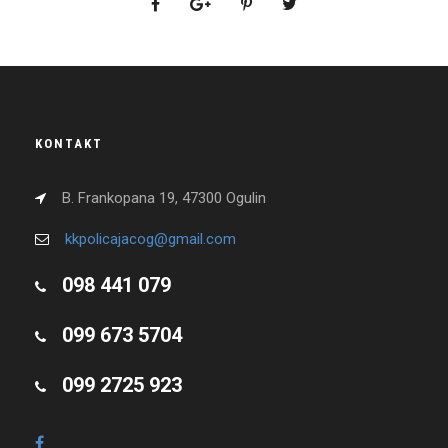
KONTAKT
B. Frankopana 19, 47300 Ogulin
kkpolicajacog@gmail.com
098 441 079
099 673 5704
099 2725 923