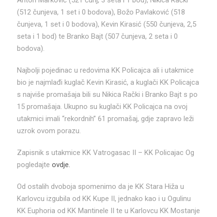
(512 čunjeva, 1 set i 0 bodova), Božo Pavlaković (518
čunjeva, 1 set i 0 bodova), Kevin Kirasić (550 čunjeva, 2,5
seta i 1 bod) te Branko Bajt (507 čunjeva, 2 seta i 0
bodova).
Najbolji pojedinac u redovima KK Policajca ali i utakmice
bio je najmlađi kuglač Kevin Kirasić, a kuglači KK Policajca
s najviše promašaja bili su Nikica Rački i Branko Bajt s po
15 promašaja. Ukupno su kuglači KK Policajca na ovoj
utakmici imali “rekordnih” 61 promašaj, gdje zapravo leži
uzrok ovom porazu.
Zapisnik s utakmice KK Vatrogasac II – KK Policajac Og
pogledajte
ovdje.
Od ostalih dvoboja spomenimo da je KK Stara Hiža u
Karlovcu izgubila od KK Kupe II, jednako kao i u Ogulinu
KK Euphoria od KK Mantinele II te u Karlovcu KK Mostanje